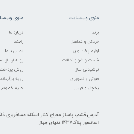
منوی وب‌سایت
منوی وب‌سا
برند
درباره ما
خردکن و غذاساز
راهنما
لوازم پخت و پز
تماس با ما
شست و شو و نظافت
رویه ارسال س
نوشیدنی ساز
روش پرداخت
صوتی و تصویری
رویه‌ بازگرداند
یخچال و فریزر
حریم خصوصی
اسانسور پلاک۱۴۳7 دنیای جهاز