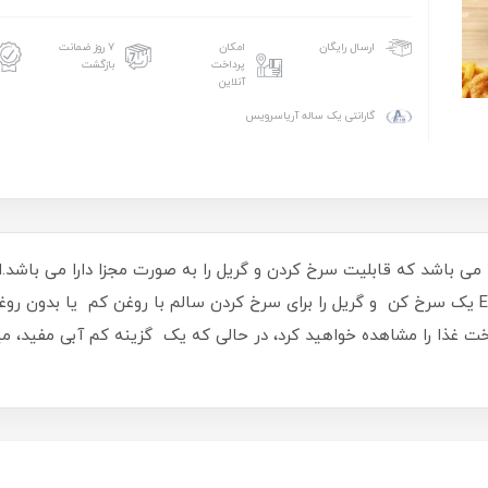
امکان
۷ روز ضمانت
ارسال رایگان
پرداخت
بازگشت
آنلاین
گارانتی یک ساله آریاسرویس
سرخ کن تفال مدل EY505 اولین سرخ کن 2 در 1 می باشد که قابلیت سرخ کردن و گریل را به صورت م
ببرید! در این سرخ کن Easy Fry & Grill Precision یک سرخ کن و گریل را برای سرخ کردن سالم با
ج عالی در پخت غذا را مشاهده خواهید کرد، در حالی که یک گزینه کم آبی مف