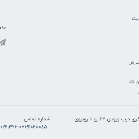
یت
ما ر
فارش
ن کالا
آدرس:قشم، پاساژ معراج کنار اسکله مسافربری ذاکری درب ورودی ۴لاین c روبروی
شماره تماس:
30221366-07691028085