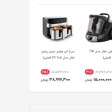
جاروبرقی تفال مدل TW
سرخ كن هواپز بدون روغن
اتو بخارگر تفال QT2020
تفال مدل EY 905 {اصلی}
2٪
83,715,200
25٪
51,544,200
30٪
21,428,30
57,000,000
38,997,300
15,000,000
تومان
تومان
توم