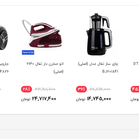
دل DT7130
چای ساز تفال مدل {اصلی}
اتو مخزن دار تفال 6130
BJ201841
{اصلی}
4826 {اصلی}
0
28٪
33,901,700
36٪
22,892,000
45
24,717,400
14,745,000
ومان
تومان
تومان