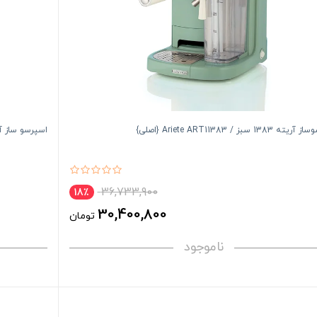
1383 سبز / Ariete ART11383 {اصلی}
اسپرسو ساز آریته 1389 آبی/ ART1389
36,733,900
18٪
30,400,800
تومان
ناموجود