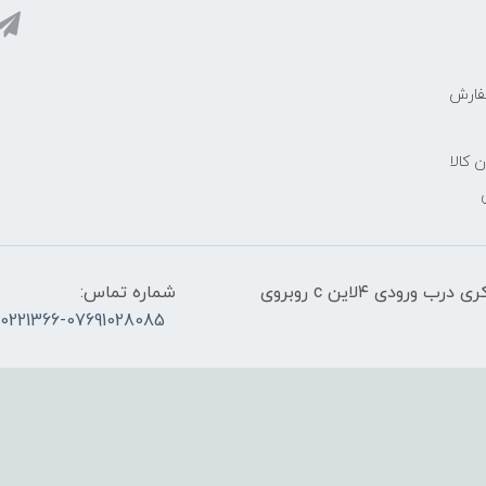
فارش
ن کالا
آدرس:قشم، پاساژ معراج کنار اسکله مسافربری ذاکری درب ورودی ۴لاین c روبروی
شماره تماس:
30221366-07691028085