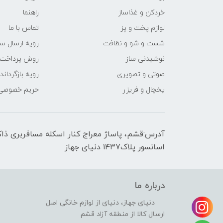
خردکن و غذاساز
راهنما
لوازم پخت و پز
تماس با ما
شست و شو و نظافت
رویه ارسال س
نوشیدنی ساز
روش پرداخت
صوتی و تصویری
رویه‌ بازگرداند
یخچال و فریزر
حریم خصوصی
اسانسور پلاک۱۴۳7 دنیای جهاز
درباره ما
دنیای جهاز، دنیای از لوازم خانگی اصل
ارسال کالا از منطقه آزاد قشم