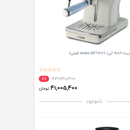
Ariete  {اصلی}
43,630,300
7٪
41,005,400
تومان
ناموجود