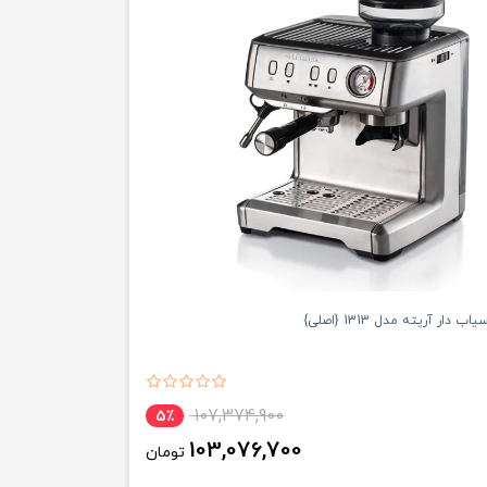
دار آریته مدل 1313 {اصلی}
107,374,900
5٪
103,076,700
تومان