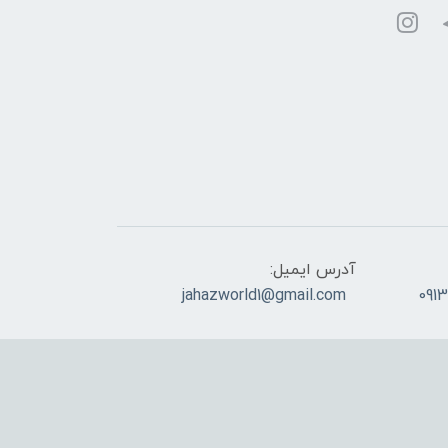
آدرس ایمیل:
jahazworld1@gmail.com
091