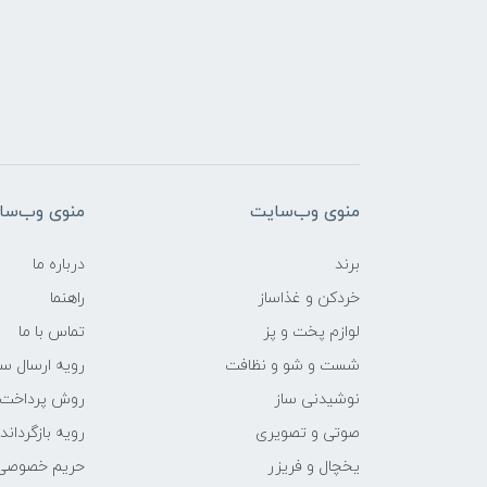
منوی وب‌سایت
منوی وب‌سا
برند
درباره ما
خردکن و غذاساز
راهنما
لوازم پخت و پز
تماس با ما
شست و شو و نظافت
رویه ارسال س
نوشیدنی ساز
روش پرداخت
صوتی و تصویری
رویه‌ بازگرداند
یخچال و فریزر
حریم خصوصی