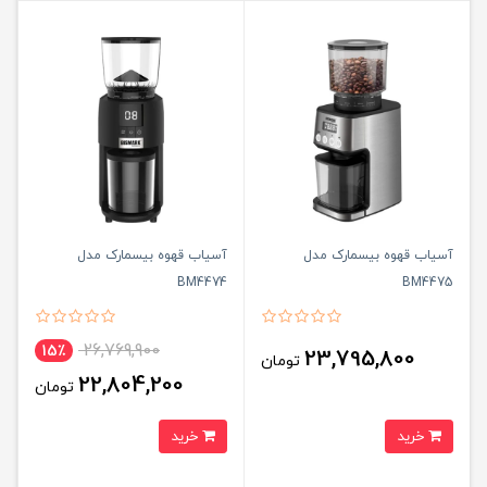
آسیاب قهوه بیسمارک مدل
آسیاب قهوه بیسمارک مدل
BM4474
BM4475
26,769,900
15٪
23,795,800
تومان
22,804,200
تومان
خرید
خرید