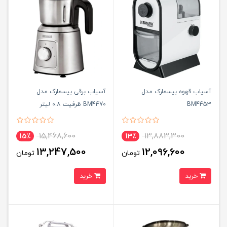
آسیاب قهوه بیسمارک مدل
آسیاب برقی بیسمارک مدل
BM4453
BM4470 ظرفیت ۰.۸ لیتر
15,468,600
13,883,300
15٪
13٪
13,247,500
12,096,600
تومان
تومان
خرید
خرید