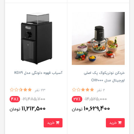
خردکن نوتریکوک پک اصلی
آسیاب قهوه دلونگی مدل KG79
اورجینال مدل CH6000
2 نفر
23 نفر
21,485,700
14,525,000
48٪
27٪
11,212,500
10,629,400
تومان
تومان
خرید
خرید