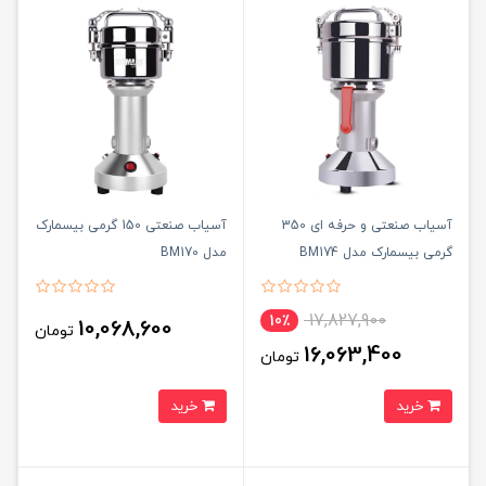
آسیاب صنعتی و حرفه ای 350
آسیاب صنعتی 150 گرمی بیسمارک
گرمی بیسمارک مدل BM174
مدل BM170
17,827,900
10٪
10,068,600
تومان
16,063,400
تومان
خرید
خرید