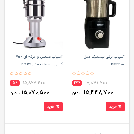
آسیاب برقی بیسمارک مدل
آسیاب صنعتی و حرفه ای 350
BM4450
گرمی بیسمارک مدل BM171
15,863,200
17,846,700
5٪
14٪
15,070,500
15,448,700
تومان
تومان
خرید
خرید