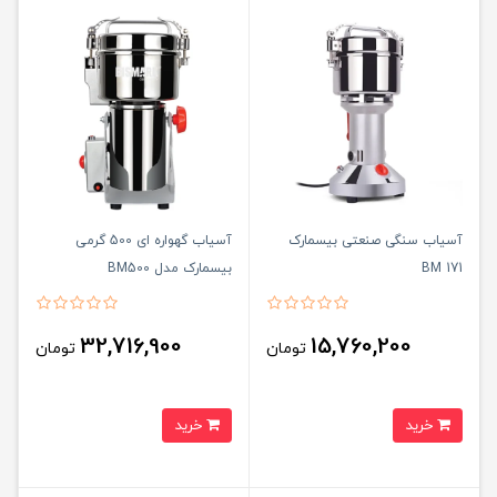
آسیاب سنگی صنعتی بیسمارک
آسیاب گهواره ای 500 گرمی
BM 171
بیسمارک مدل BM500
32,716,900
15,760,200
تومان
تومان
خرید
خرید