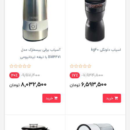
اسیاب دلونگی kg40
آسیاب برقی بیسمارک مدل
BM4471 با تیغه تیتانیومی
ضدزنگ
9,917,400
7,934,800
20٪
17٪
8,032,500
6,593,500
تومان
تومان
خرید
خرید