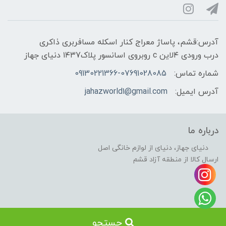
آدرس:قشم، پاساژ معراج کنار اسکله مسافربری ذاکری
درب ورودی ۴لاین c روبروی اسانسور پلاک۱۴۳7 دنیای جهاز
شماره تماس:
09130221366-07691028085
آدرس ایمیل:
jahazworld1@gmail.com
درباره ما
دنیای جهاز، دنیای از لوازم خانگی اصل
ارسال کالا از منطقه آزاد قشم
جستجو
ساخت سایت توسط کانون تبلیغاتی هوشمند