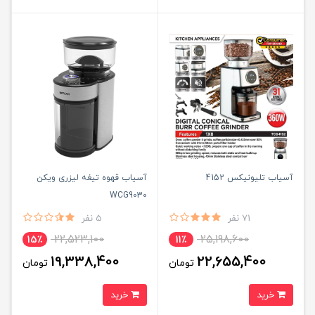
آسیاب تلیونیکس 4152
آسیاب قهوه تیغه لیزری ویکن
WCG9030
71 نفر
5 نفر
22,523,100
25,198,600
15٪
11٪
19,338,400
22,655,400
تومان
تومان
خرید
خرید