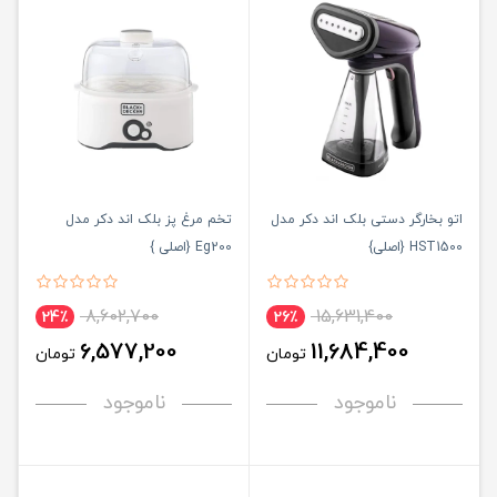
اتو بخارگر دستی بلک اند دکر مدل
تخم مرغ پز بلک اند دکر مدل
HST1500 {اصلی}
Eg200 {اصلی }
8,602,700
15,631,400
24٪
26٪
6,577,200
11,684,400
تومان
تومان
ناموجود
ناموجود