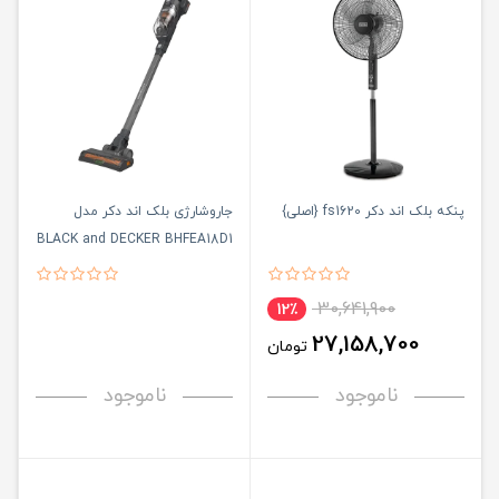
پنکه بلک اند دکر fs1620 {اصلی}
جاروشارژی بلک‌ اند‌ دکر مدل
BLACK and DECKER BHFEA18D1
{اصلی}
30,641,900
12٪
27,158,700
تومان
ناموجود
ناموجود