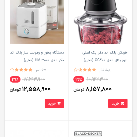
خردکن بلک اند دکر پک اصلی
دستگاه بخور و رطوبت ساز بلک اند
اورجینال مدل GC400 {اصلی}
دکر مدل HM 3000 {اصلی}
58 نفر
65 نفر
17,663,900
10,922,300
29٪
26٪
12,558,900
8,157,800
تومان
تومان
خرید
خرید