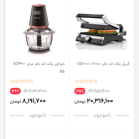
گریل بلک اند دکر ۲۰۰۰ ا CG2000
خردکن بلک اند دکر مدل GC430-
B5
12,704,300
26,951,400
36٪
25٪
8,191,700
20,316,100
تومان
تومان
ناموجود
ناموجود