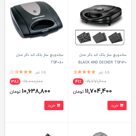
ساندویچ ساز بلک اند دکر مدل
ساندویچ ساز بلک اند دکر مدل
TS4080
BLACK AND DECKER TS4130
{اصلی}
85 نفر
65 نفر
17,000,100
19,771,600
38٪
41٪
10,638,800
11,704,400
تومان
تومان
خرید
خرید