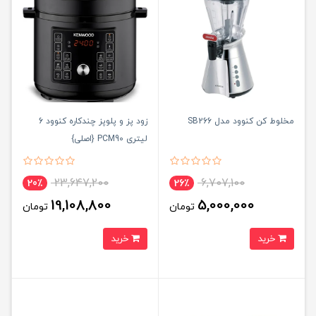
مخلوط کن کنوود مدل SB266
زود پز و پلوپز چندکاره کنوود 6
لیتری PCM90 {اصلی}
23,647,200
6,707,100
20٪
26٪
19,108,800
5,000,000
تومان
تومان
خرید
خرید