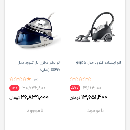
اتو ایستاده کنوود مدل gsp65
اتو بخار مخزن دار کنوود مدل
SSP20 {اصلی}
1 نفر
30,736,800
31,164,100
13٪
57٪
26,839,000
13,651,400
تومان
تومان
ناموجود
ناموجود