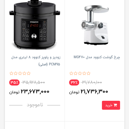
چرخ گوشت کنوود مدل MG470
زودپز و پلوپز کنوود 8 لیتری مدل
PCM95 {اصلی}
35,928,500
31,780,100
35٪
32٪
23,673,000
21,736,300
تومان
تومان
ناموجود
خرید