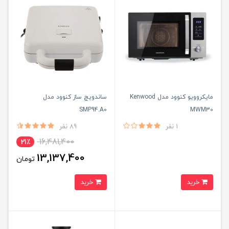
مایکروویو کنوود مدل Kenwood
ساندویچ ساز کنوود مدل
SMP94.A0
MWM30
1 نفر
89 نفر
16,481,400
21٪
13,137,400
تومان
خرید
خرید