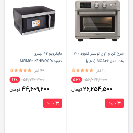
سرخ کن و آون توستر کنوود 1700
مایکرویو 42 لیتری
وات مدل MOA26 {اصلی}
کنوود/MWM42 KENWOOD
111 نفر
49 نفر
52,716,300
56,622,300
16٪
54٪
44,609,200
26,254,500
تومان
تومان
خرید
خرید