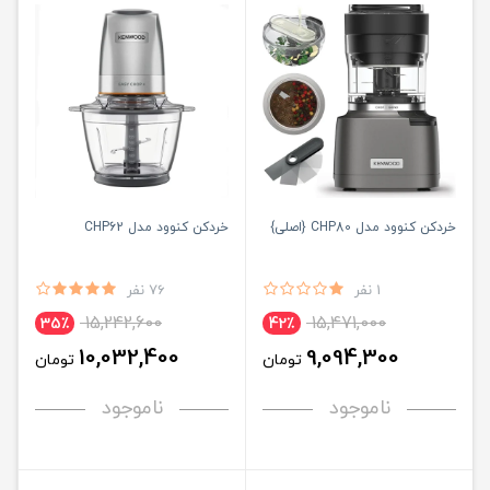
خردکن کنوود مدل CHP80 {اصلی}
خردکن کنوود مدل CHP62
1 نفر
76 نفر
15,242,600
15,471,000
35٪
42٪
10,032,400
9,094,300
تومان
تومان
ناموجود
ناموجود