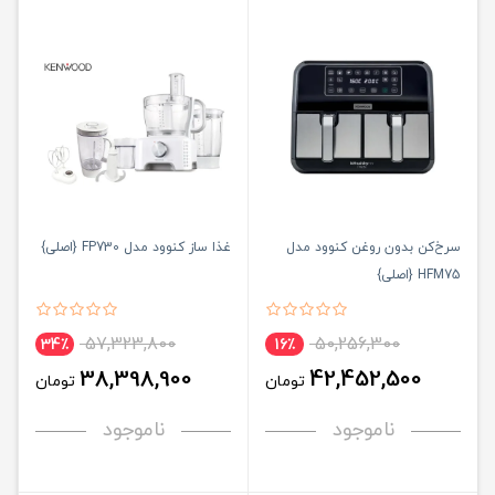
سرخ‌کن بدون روغن کنوود مدل
غذا ساز کنوود مدل FP730 {اصلی}
HFM75 {اصلی}
57,323,800
50,256,300
34٪
16٪
38,398,900
42,452,500
تومان
تومان
ناموجود
ناموجود