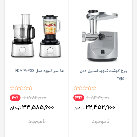
چرخ گوشت کنوود استیل مدل
غذاساز کنوود مدل FDM-307SS
mg510
41,784,000
36,379,100
20٪
39٪
33,585,600
22,452,900
تومان
تومان
ناموجود
ناموجود