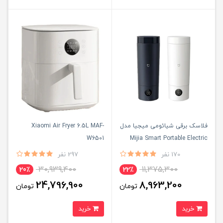
فلاسک برقی شیائومی میجیا مدل
Xiaomi Air Fryer 6.5L MAF-
W6501
Mijia Smart Portable Electric
Heating Cup 2
170 نفر
297 نفر
30,939,400
11,375,300
20٪
22٪
24,796,900
8,963,200
تومان
تومان
خرید
خرید