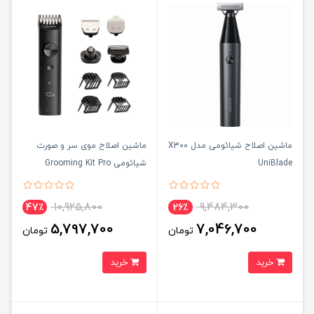
ماشین اصلاح شیائومی مدل X300
ماشین اصلاح موی سر و صورت
UniBlade
شیائومی Grooming Kit Pro
10,925,800
9,484,300
47٪
26٪
5,797,700
7,046,700
تومان
تومان
خرید
خرید