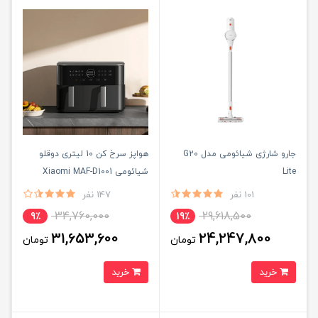
جارو شارژی شیائومی مدل G20
هواپز سرخ کن 10 لیتری دوقلو
Lite
شیائومی Xiaomi MAF-D1001
101 نفر
147 نفر
34,760,000
29,618,500
9٪
19٪
31,653,600
24,247,800
تومان
تومان
خرید
خرید