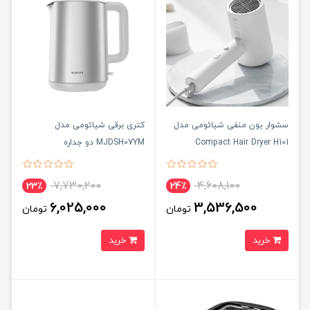
سشوار یون منفی شیائومی مدل
کتری برقی شیائومی مدل
Compact Hair Dryer H101
MJDSH07YM دو جداره
7,730,200
4,608,100
23٪
24٪
6,025,000
3,536,500
تومان
تومان
خرید
خرید