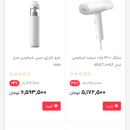
بخارگر 1300 وات میجیا شیائومی
جارو شارژی مینی شیائومی مدل
مدل MJGTJ02LF
mini
8,616,900
8,098,000
24٪
37٪
6,593,500
5,172,500
تومان
تومان
خرید
خرید