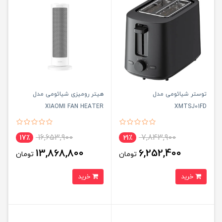
توستر شیائومی مدل
هیتر رومیزی شیائومی مدل
XIAOMI FAN HEATER
XMTSJ01FD
LSNFJ03ZMEU
16,653,900
7,843,900
17٪
21٪
13,868,800
6,252,400
تومان
تومان
خرید
خرید