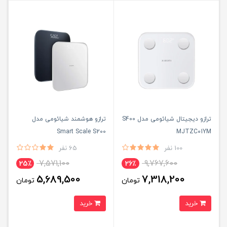
ترازو دیجیتال شیائومی مدل S400
ترازو هوشمند شیائومی مدل
Smart Scale S200
MJTZC01YM
100 نفر
65 نفر
7,571,100
9,767,600
25٪
26٪
5,689,500
7,318,200
تومان
تومان
خرید
خرید