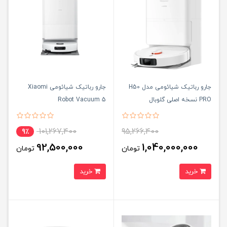
جارو رباتیک شیائومی مدل H50
جارو رباتیک شیائومی Xiaomi
PRO نسخه اصلی گلوبال
Robot Vacuum 5
101,267,400
95,266,400
9٪
92,500,000
1,040,000,000
تومان
تومان
خرید
خرید