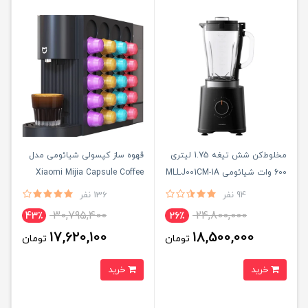
مخلوط‌کن شش تیغه 1.75 لیتری
قهوه ساز کپسولی شیائومی مدل
600 وات شیائومی MLLJ001CM-1A
‏Xiaomi Mijia Capsule Coffee
Machine S1
94 نفر
136 نفر
30,795,400
24,800,000
43٪
26٪
17,620,100
18,500,000
تومان
تومان
خرید
خرید