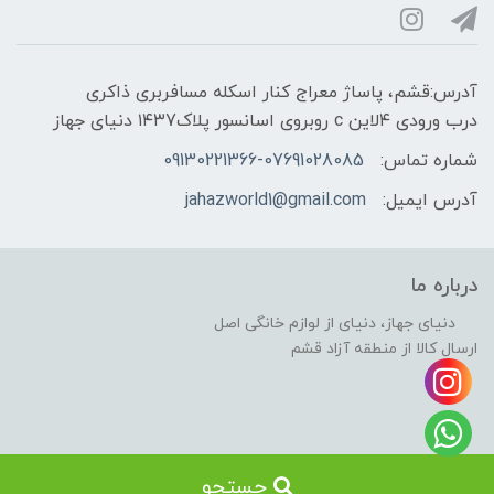
آدرس:قشم، پاساژ معراج کنار اسکله مسافربری ذاکری
درب ورودی ۴لاین c روبروی اسانسور پلاک۱۴۳7 دنیای جهاز
شماره تماس:
09130221366-07691028085
آدرس ایمیل:
jahazworld1@gmail.com
درباره ما
دنیای جهاز، دنیای از لوازم خانگی اصل
ارسال کالا از منطقه آزاد قشم
جستجو
ساخت سایت توسط کانون تبلیغاتی هوشمند