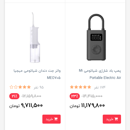
پمپ باد شارژی شیائومی Mi
واتر جت دندان شیائومی میجیا
MEO705
Portable Electric Air
Compressor 2 MJCQB06QW
174 نفر
95 نفر
12,159,800
14,415,000
21٪
23٪
9,711,500
11,179,800
تومان
تومان
خرید
خرید