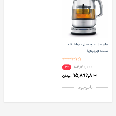
چای ساز سیج مدل BTM800 {
نسخه اورجینال}
102,140,000
7٪
95,896,800
تومان
ناموجود