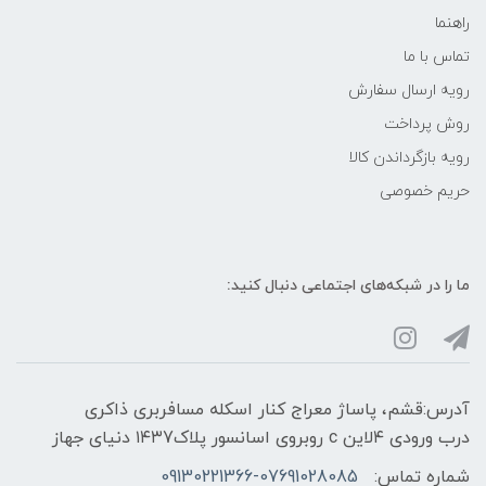
راهنما
تماس با ما
رویه ارسال سفارش
روش پرداخت
رویه‌ بازگرداندن کالا
حریم خصوصی
ما را در شبکه‌های اجتماعی دنبال کنید:
آدرس:قشم، پاساژ معراج کنار اسکله مسافربری ذاکری
درب ورودی ۴لاین c روبروی اسانسور پلاک۱۴۳7 دنیای جهاز
شماره تماس:
09130221366-07691028085