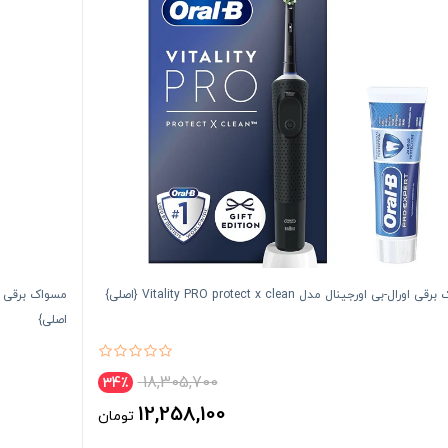
ورال-بی اورجینال مدل Vitality PRO protect x clean {اصلی}
اصلی}
18,305,700
34٪
12,258,100
تومان