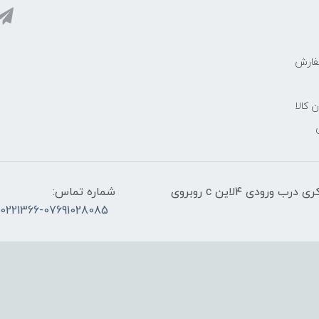
فارش
ن کالا
آدرس:قشم، پاساژ معراج کنار اسکله مسافربری ذاکری درب ورودی ۴لاین c روبروی
شماره تماس:
30221366-07691028085