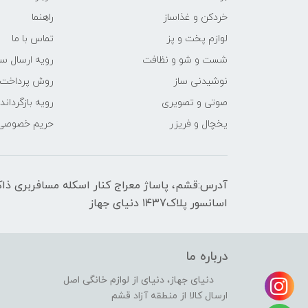
خردکن و غذاساز
راهنما
لوازم پخت و پز
تماس با ما
شست و شو و نظافت
رویه ارسال س
نوشیدنی ساز
روش پرداخت
صوتی و تصویری
رویه‌ بازگرداند
یخچال و فریزر
حریم خصوصی
اسانسور پلاک۱۴۳7 دنیای جهاز
درباره ما
دنیای جهاز، دنیای از لوازم خانگی اصل
ارسال کالا از منطقه آزاد قشم