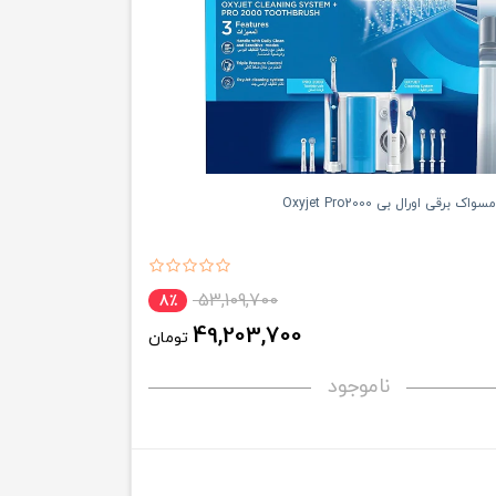
رقی اورال بی Oxyjet Pro2000
53,109,700
8٪
49,203,700
تومان
ناموجود