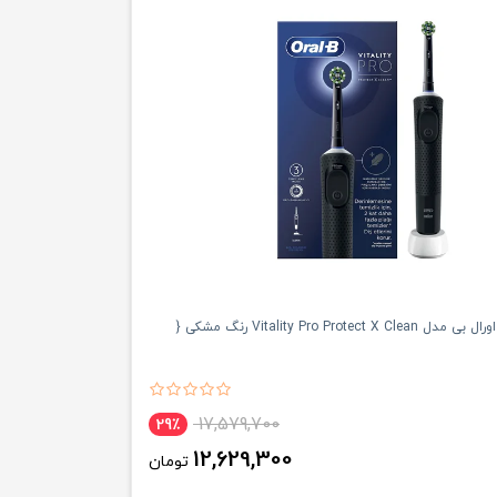
مسواک برقی اورال بی مدل Vitality Pro Protect X Clean رنگ مشکی {
17,579,700
29٪
12,629,300
تومان