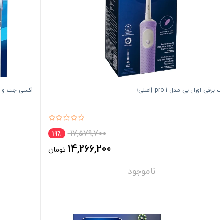
قی اورال-بی مدل pro 1 {اصلی}
اکسی جت و مسواک ب
17,579,700
19٪
14,266,200
تومان
ناموجود