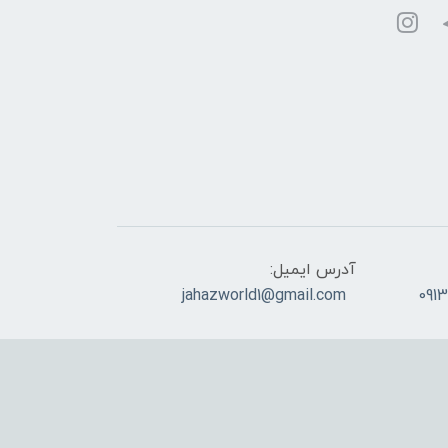
آدرس ایمیل:
jahazworld1@gmail.com
091