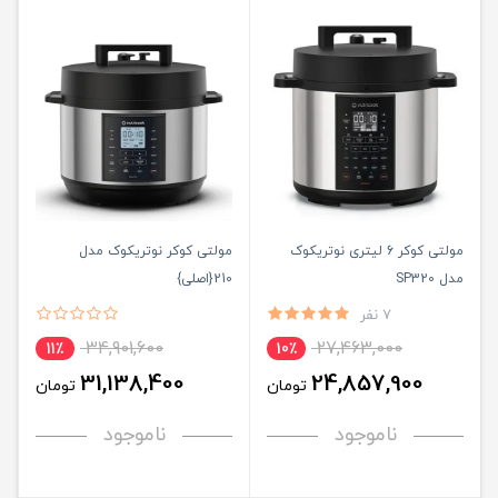
مولتی‌ کوکر 6 لیتری نوتریکوک
مولتی کوکر نوتریکوک مدل
مدل SP320
210{اصلی}
7 نفر
34,901,600
27,463,000
11٪
10٪
31,138,400
24,857,900
تومان
تومان
ناموجود
ناموجود