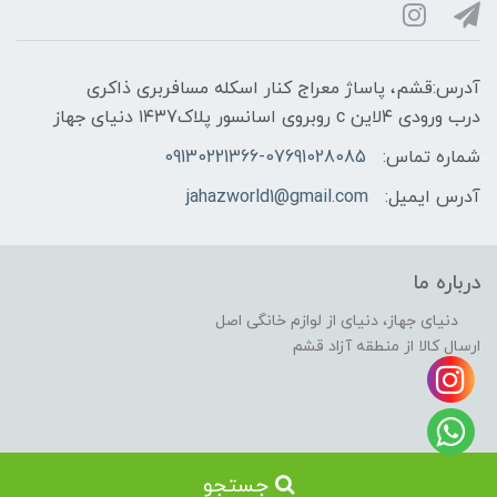
آدرس:قشم، پاساژ معراج کنار اسکله مسافربری ذاکری
درب ورودی ۴لاین c روبروی اسانسور پلاک۱۴۳7 دنیای جهاز
شماره تماس:
09130221366-07691028085
آدرس ایمیل:
jahazworld1@gmail.com
درباره ما
دنیای جهاز، دنیای از لوازم خانگی اصل
ارسال کالا از منطقه آزاد قشم
جستجو
ساخت سایت توسط کانون تبلیغاتی هوشمند