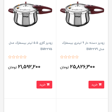
زودپز دسته دار 9 لیتری بیسمارک
زودپز گازی 5.5 لیتر بیسمارک مدل
مدل BM2279
BM2275
21,592,200
25,826,300
تومان
تومان
خرید
خرید