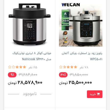
پلوپز زود پز اسمارت ویکن آلمان
مولتی کوکر 8 لیتری نوتریکوک
WPC5061
مدل Nutricook SP330
78 نفر
25 نفر
31,284,800
31,850,000
9٪
20٪
28,578,900
25,500,000
تومان
تومان
ناموجود
خرید