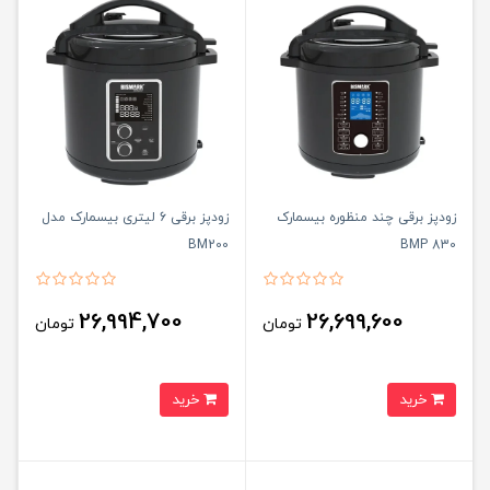
زودپز برقی چند منظوره بیسمارک
زودپز برقی 6 لیتری بیسمارک مدل
BM200
BMP 830
26,994,700
26,699,600
تومان
تومان
خرید
خرید