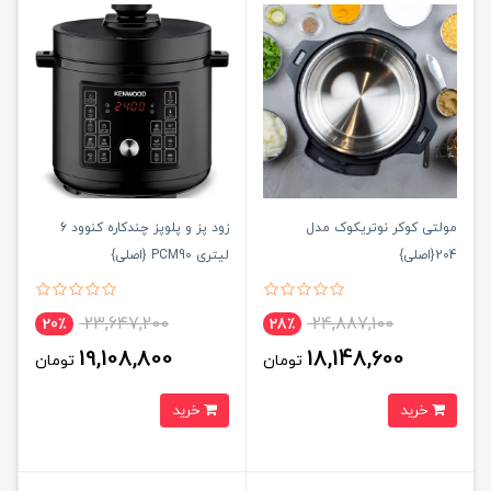
مولتی کوکر نوتریکوک مدل
زود پز و پلوپز چندکاره کنوود 6
204{اصلی}
لیتری PCM90 {اصلی}
23,647,200
24,887,100
20٪
28٪
19,108,800
18,148,600
تومان
تومان
خرید
خرید