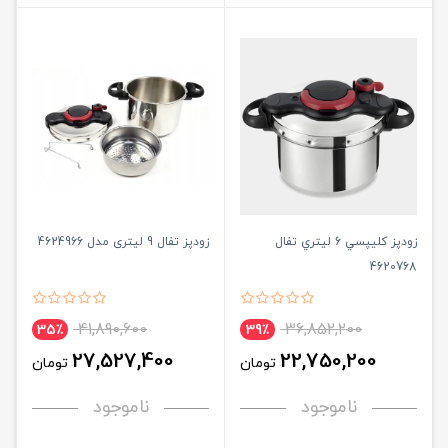
زودپز کليپسي 6 ليتري تفال
زودپز تفال 9 لیتری مدل 4624966
4620768
41,890,600
36,852,200
35٪
39٪
27,527,400
22,750,200
تومان
تومان
ناموجود
ناموجود