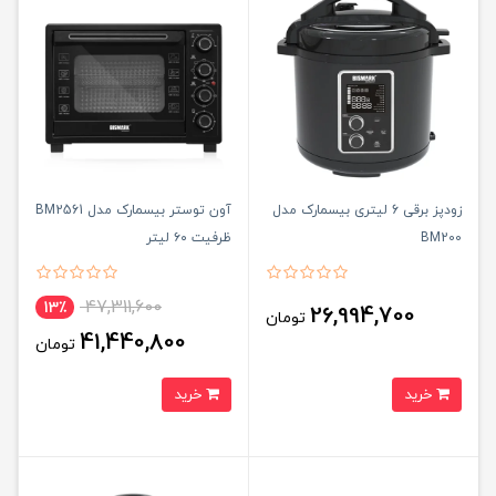
زودپز برقی 6 لیتری بیسمارک مدل
آون توستر بیسمارک مدل BM2561
BM200
ظرفیت ۶۰ لیتر
47,311,600
13٪
26,994,700
تومان
41,440,800
تومان
خرید
خرید