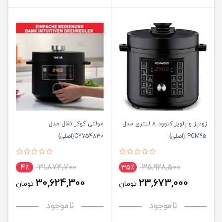
زودپز و پلوپز کنوود 8 لیتری مدل
مولتی کوکر تفال مدل
PCM95 {اصلی}
CY754830{اصلی}
31,874,700
35,928,500
4٪
35٪
30,624,300
23,673,000
تومان
تومان
ناموجود
ناموجود