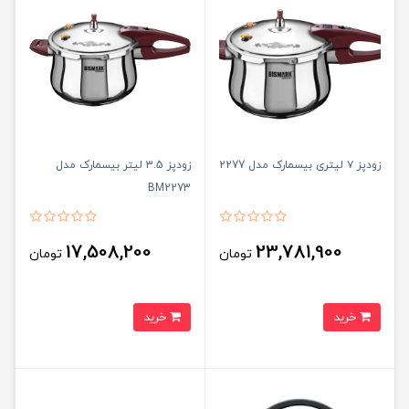
زودپز ۷ لیتری بیسمارک مدل 2277
زودپز 3.5 لیتر بیسمارک مدل
BM2273
17,508,200
23,781,900
تومان
تومان
خرید
خرید