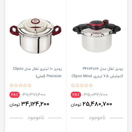
زودپز تفال مدل P4624866
زودپز 10 لیتری تفال مدل Clipso
گنجایش 7.5 لیتری Clipso Minut
Precision {اصلی}
Easy
47,371,400
35,032,700
28٪
28٪
34,124,200
25,480,700
تومان
تومان
ناموجود
ناموجود