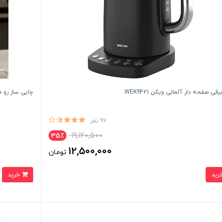
قی صفحه دار آلمانی ویکن WEK9421
چایی ساز رو هم 
96 نفر
19,120,500
35٪
12,500,000
تومان
خرید