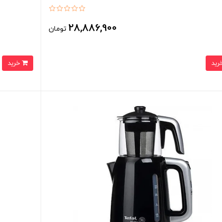
28,886,900
تومان
خرید