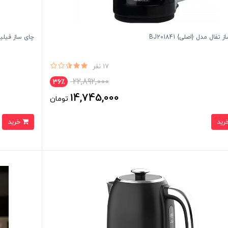
تفال مدل {اصلی} BJ201841
چای ساز فیلیپس مدل 
17 نفر
22,892,000
36٪
14,745,000
تومان
خرید