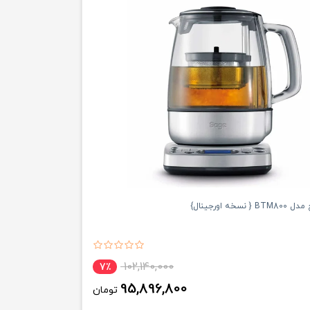
سخه اورجینال}
102,140,000
7٪
95,896,800
تومان