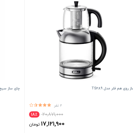
 روی هم فلر مدل TS289
چای ساز سیج مدل BTM800 { ن
2 نفر
20,871,000
18٪
17,121,900
تومان