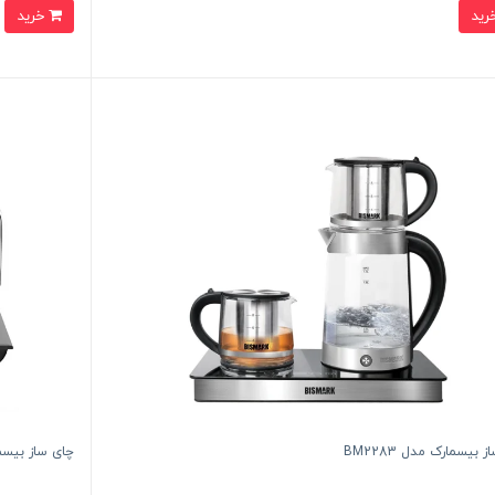
خرید
 بیسمارک مدل BM2283
چای ساز بیسمارک