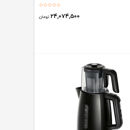
24,074,500
تومان