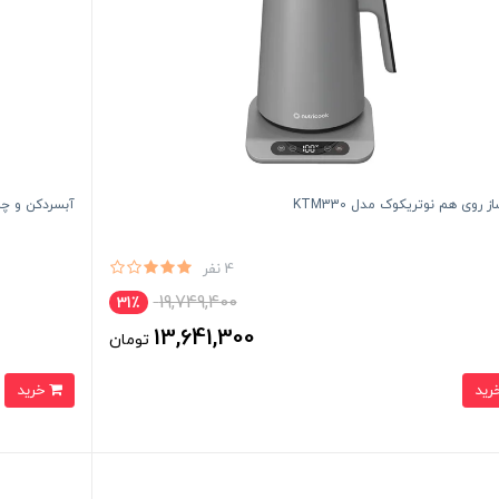
 روی هم نوتریکوک مدل KTM330
آبسردکن و چای س
4 نفر
19,749,400
31٪
13,641,300
تومان
خرید