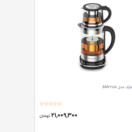
 مدل BM2285
21,009,300
تومان