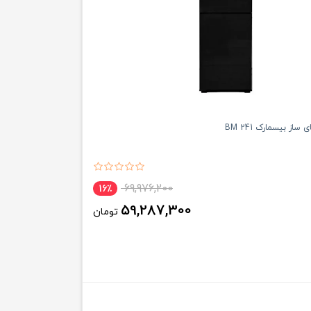
از بیسمارک BM 241
69,976,200
16٪
59,287,300
تومان