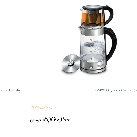
 بیسمارک مدل BM2282
چای ساز بیسمارک
15,760,200
تومان