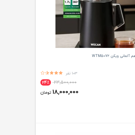
آلمانی ویکن WTM5072
103 نفر
23,500,000
24٪
18,000,000
تومان