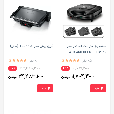
ساندویچ ساز بلک اند دکر مدل
گریل بوش مدل TCG4215 {اصلی}
BLACK AND DECKER TS4130
{اصلی}
85 نفر
8 نفر
33,440,300
19,771,600
27٪
41٪
24,483,100
11,704,400
تومان
تومان
خرید
خرید