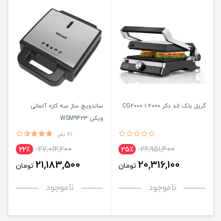
گریل بلک اند دکر ۲۰۰۰ ا CG2000
ساندویچ ساز سه کاره آلمانی
ویکن WSM9423
61 نفر
27,012,200
26,951,400
22٪
25٪
21,183,500
20,316,100
تومان
تومان
ناموجود
ناموجود