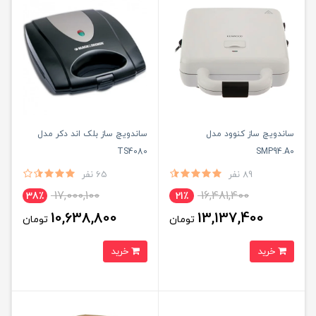
ساندویچ ساز کنوود مدل
ساندویچ ساز بلک اند دکر مدل
TS4080
SMP94.A0
89 نفر
65 نفر
17,000,100
16,481,400
38٪
21٪
10,638,800
13,137,400
تومان
تومان
خرید
خرید