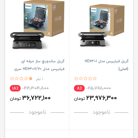
گریل فیلیپس مدل HD6301
گریل ساندویچ ساز حرفه ای
{اصلی}
فیلیپس مدل HD6307/70 سری
7000 {اصلی}
1 نفر
44,304,800
25,798,000
18٪
8٪
36,722,100
23,976,300
تومان
تومان
ناموجود
ناموجود