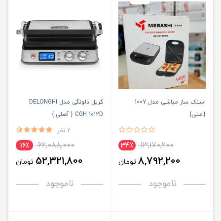
اسنک ساز مباشی مدل 1007
گریل دلونگی مدل DELONGHI
{اصلی}
CGH 1012D { آصلی }
2 نفر
62,088,000
13,170,200
16٪
34٪
52,321,800
8,792,200
تومان
تومان
ناموجود
ناموجود