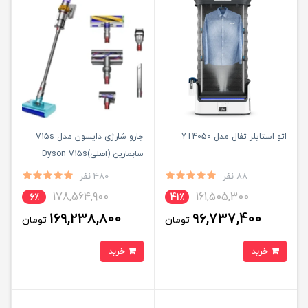
اتو استایلر تفال مدل YT4050
جارو شارژی دایسون مدل V15s
سابمارین (اصلی)Dyson V15s
Detect Submarine
88 نفر
480 نفر
178,564,900
161,505,300
6٪
41٪
169,238,800
96,737,400
تومان
تومان
خرید
خرید