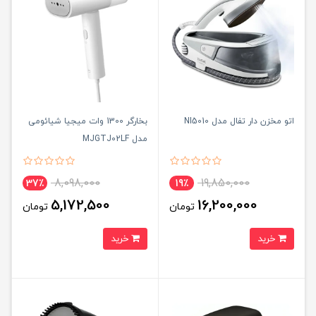
اتو مخزن دار تفال مدل NI5010
بخارگر 1300 وات میجیا شیائومی
مدل MJGTJ02LF
8,098,000
19,850,000
37٪
19٪
5,172,500
16,200,000
تومان
تومان
خرید
خرید