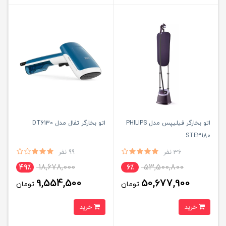
اتو بخارگر فیلیپس مدل PHILIPS
اتو بخارگر تفال مدل DT6130
STE3180
36 نفر
99 نفر
18,678,000
53,500,800
49٪
6٪
9,554,500
50,677,900
تومان
تومان
خرید
خرید