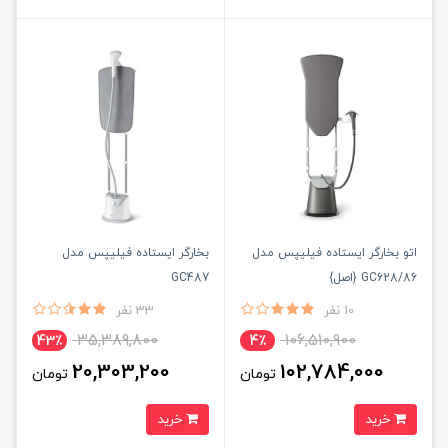
اتو بخارگر ایستاده فیلیپس مدل
بخارگر ایستاده فیلیپس مدل
GC628/86 {اصل}
GC487
10 نفر
33 نفر
35,389,800
106,510,900
43٪
4٪
20,303,200
102,784,000
تومان
تومان
خرید
خرید