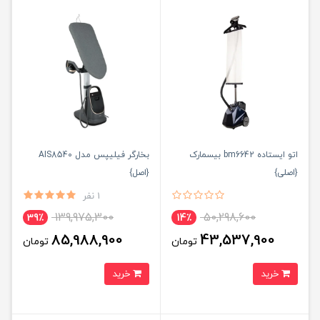
اتو ایستاده bm6642 بیسمارک
بخارگر فیلیپس مدل AIS8540
{اصلی}
{اصل}
1 نفر
139,975,300
50,298,600
39٪
14٪
85,988,900
43,537,900
تومان
تومان
خرید
خرید