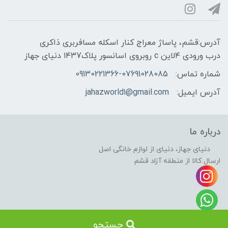
آدرس:قشم، پاساژ معراج کنار اسکله مسافربری ذاکری
درب ورودی ۴لاین c روبروی اسانسور پلاک۱۴۳7 دنیای جهاز
شماره تماس:
09130221366-07691028085
آدرس ایمیل:
jahazworld1@gmail.com
درباره ما
دنیای جهاز، دنیای از لوازم خانگی اصل
ارسال کالا از منطقه آزاد قشم
جستجو
ساخت سایت توسط کانون تبلیغاتی هوشمند