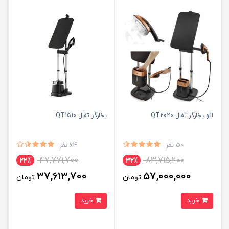
اتو بخارگر تفال QT2020
بخارگر تفال QT1510
50 نفر
64 نفر
47,771,700
83,715,200
22٪
32٪
37,613,700
57,000,000
تومان
تومان
خرید
خرید