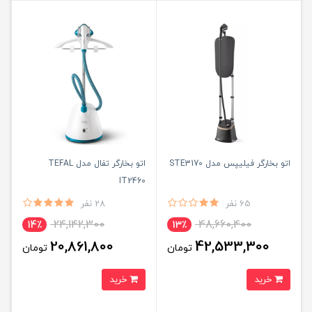
اتو بخارگر فیلیپس مدل STE3170
اتو بخارگر تفال مدل TEFAL
IT2460
65 نفر
28 نفر
24,142,300
48,660,400
14٪
13٪
20,861,800
42,533,300
تومان
تومان
خرید
خرید