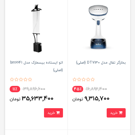
بخارگر تفال مدل DT7130 {اصلی}
اتو ایستاده بیسمارک مدل bm6641
{اصلی}
39,896,600
16,892,400
11٪
45٪
35,633,400
9,315,700
تومان
تومان
خرید
خرید