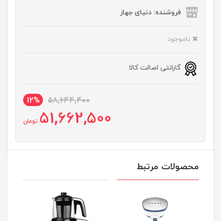
فروشنده: دنیای جهاز
ناموجود
گارانتی اصالت کالا
12%
58,644,400
51,662,500
تومان
محصولات مرتبط