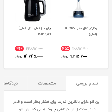
بخارگر تفال مدل DT7130
چای ساز تفال مدل {اصلی}
{اصلی}
BJ201841
{اصل
36٪
22,892,000
45٪
16,892,400
4
14,745,000
9,315,700
مان
تومان
تومان
نقد و بررسی
مشخصات
دیدگاه‌ها
این اتو دارای بالاترین قدرت برای فشار بخار است و قادر
است در مدت زمان کوتاهی چروک هایی که برای اتو