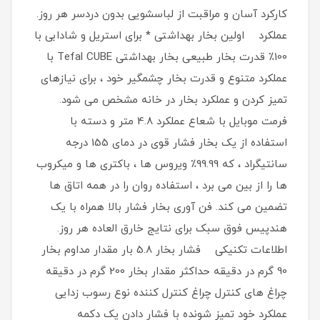
کارکرد آسان و مراقبت از لباسشویی بدون دردسر هر روز.
عملکرد اولین بخار بهداشتی * برای استریل و شادابی با
100٪ قدرت بخار طبیعی بخار بهداشتی Tefal CUBE با
عملکرد متنوع و قدرت بخار چشمگیر خود ، برای نیازهای
تمیز کردن و عملکرد بخار در خانه مشخص می شود.
فرمت موبایل با شعاع عملکرد 4.8 متر و دسته با
استفاده از یک بخار فشار قوی در دمای 155 درجه
سانتیگراد ، که 99.99٪ ویروس ها ، باکتری ها و میکروب
ها را از بین می برد ، استفاده روان را در همه اتاق ها
تضمین می کند. فن آوری بخار فشار بالا همراه با یک
هندپیس فوق سبک برای نتایج خارق العاده هر روز.
اطلاعات تکنیکی فشار بخار 5.8 بار مقدار مداوم بخار
90 گرم در دقیقه حداکثر مقدار بخار 200 گرم در دقیقه
چراغ های کنترل چراغ کنترل کننده نوع رسوب زدایی
عملکرد خود تمیز شونده با فشار دادن یک دکمه