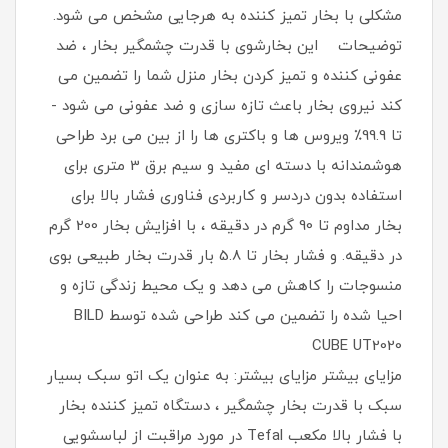
مشکلی با بخار تمیز کننده به هرجایی مشخص می شود.
توضیحات این بخارشوی با قدرت چشمگیر بخار ، ضد
عفونی کننده و تمیز کردن بخار منزل شما را تضمین می
کند نیروی بخار باعث تازه سازی و ضد عفونی می شود -
تا 99.9٪ ویروس ها و باکتری ها را از بین می برد طراحی
هوشمندانه با دسته ای مفید و سیم برق 3 متری برای
استفاده بدون دردسر و کاربردی فناوری فشار بالا برای
بخار مداوم تا 90 گرم در دقیقه ، با افزایش بخار 200 گرم
در دقیقه. و فشار بخار تا 5.8 بار قدرت بخار طبیعی بوی
منسوجات را کاهش می دهد و یک محیط زندگی تازه و
احیا شده را تضمین می کند طراحی شده توسط BILD
CUBE UT2020
مزایای بیشتر مزایای بیشتر: به عنوان یک اتو سبک بسیار
سبک با قدرت بخار چشمگیر ، دستگاه تمیز کننده بخار
با فشار بالا مکعب Tefal در مورد مراقبت از لباسشویی