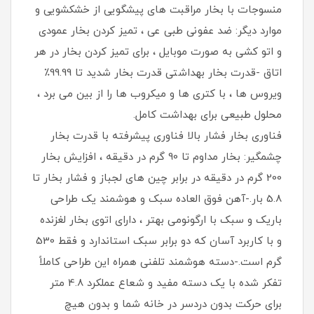
منسوجات با بخار مراقبت های پیشگویی از خشکشویی و
موارد دیگر: ضد عفونی طبی عی ، تمیز کردن بخار عمودی
و اتو کشی به صورت موبایل ، برای تمیز کردن بخار در هر
اتاق -قدرت بخار بهداشتی قدرت بخار شدید تا 99.99٪
ویروس ها ، با کتری ها و میکروب ها را از بین می برد ،
محلول طبیعی برای بهداشت کامل.
فناوری بخار فشار بالا فناوری پیشرفته با قدرت بخار
چشمگیر: بخار مداوم تا 90 گرم در دقیقه ، افزایش بخار
200 گرم در دقیقه در برابر چین های لجباز و فشار بخار تا
5.8 بار.-آهن فوق العاده سبک و هوشمند یک طراحی
باریک و سبک با ارگونومی بهتر ، دارای اتوی بخار لغزنده
و با کاربرد آسان که دو برابر سبک استاندارد و فقط 530
گرم است.-دسته هوشمند تلفنی همراه این طراحی کاملاً
تفکر شده با یک دسته مفید و شعاع عملکرد 4.8 متر
برای حرکت بدون دردسر در خانه شما و بدون هیچ