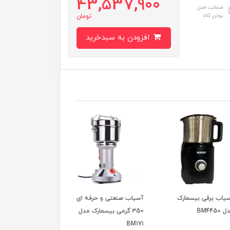
43,537,900
ضمانت اصل
بودن کالا
تومان
افزودن به سبدخرید
 برقی بیسمارک
آسیاب صنعتی و حرفه ای
آسیاب صنعتی 150 گ
350 گرمی بیسمارک مدل
بیسمارک مدل BM170
BM171