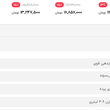
0
15٪
15,468,600
15٪
19,631,000
13
0
13,247,500
16,856,000
ومان
تومان
تومان
ردهی قوی
25
ای پرده
3 لیتری