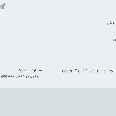
فارش
ن کالا
آدرس:قشم، پاساژ معراج کنار اسکله مسافربری ذاکری درب ورودی ۴لاین c روبروی
شماره تماس:
30221366-07691028085