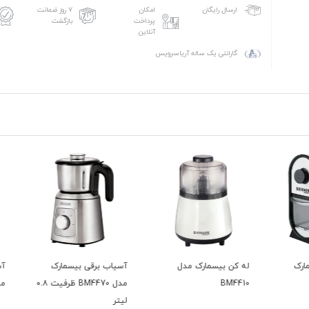
امکان
۷ روز ضمانت
ارسال رایگان
پرداخت
بازگشت
آنلاین
گارانتی یک ساله آریاسرویس
له کن بیسمارک مدل
آسیاب برقی بیسمارک
آسیاب
BM4410
مدل BM4470 ظرفیت ۰.۸
مدل BM4450
لیتر