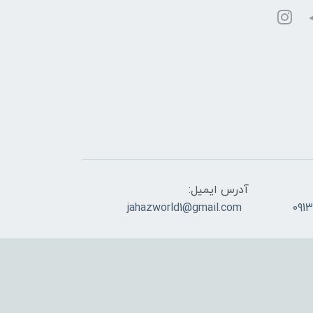
آدرس ایمیل:
jahazworld1@gmail.com
091