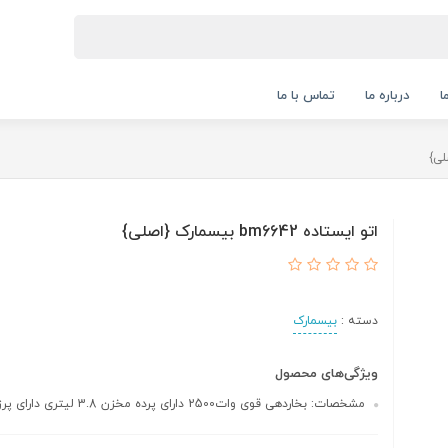
ا
درباره ما
تماس با ما
اتو ایستاده bm6642 بیسمارک {اصلی}
دسته :
بیسمارک
ویژگی‌های محصول
مشخصات: بخاردهی قوی وات2500 دارای پرده مخزن 3.8 لیتری دارای پرزگیر