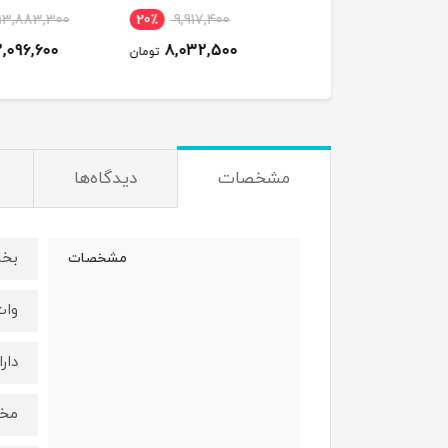
٪
13,883,300
20٪
9,917,400
18٪
23,795,800
12,096,600
8,032,500
19,631,000
تومان
تومان
ت
مشخصات
دیدگاه‌ها
بخا
مشخصات
وات00
دار
مخزن .8