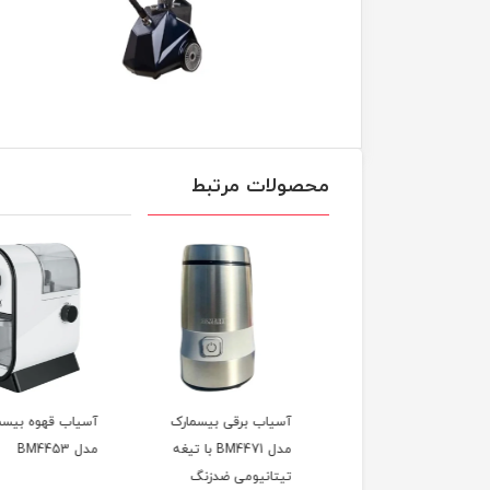
محصولات مرتبط
ر سرد و گرم مدل
آسیاب برقی بیسمارک
آسیاب قهوه بیسمارک
bm
مدل BM4471 با تیغه
مدل BM4453
تیتانیومی ضدزنگ