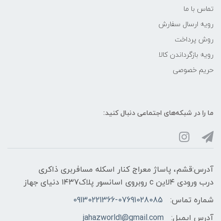
تماس با ما
رویه ارسال سفارش
روش پرداخت
رویه‌ بازگرداندن کالا
حریم خصوصی
ما را در شبکه‌های اجتماعی دنبال کنید:
آدرس:قشم، پاساژ معراج کنار اسکله مسافربری ذاکری
درب ورودی ۴لاین c روبروی اسانسور پلاک۱۴۳7 دنیای جهاز
شماره تماس:
09130221366-07691028085
آدرس ایمیل:
jahazworld1@gmail.com