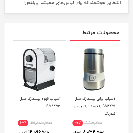
انتخابی هوشمندانه برای لباس‌های همیشه بی‌نقص!
محصولات مرتبط
آسیاب برقی بیسمارک مدل
آسیاب قهوه بیسمارک مدل
له ک
BM4471 با تیغه تیتانیومی
BM4453
410
ضدزنگ
13٪
13,883,300
20٪
9,917,400
1
12,096,600
8,032,500
مان
تومان
تومان