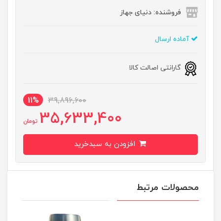
فروشنده: دنیای جهاز
آماده ارسال
گارانتی اصالت کالا
11%
39,896,600
35,633,400
تومان
افزودن به سبدخرید
محصولات مرتبط