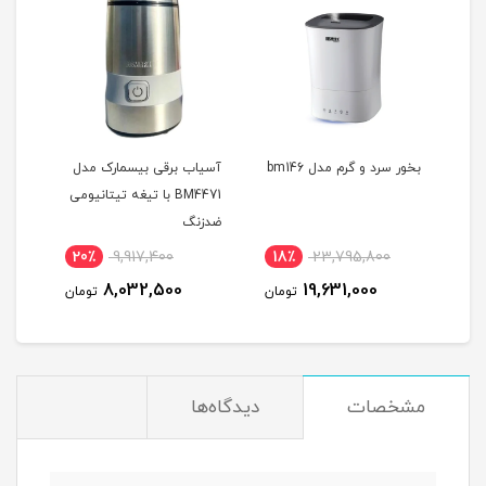
مدل
بخور سرد و گرم مدل bm146
آسیاب برقی بیسمارک مدل
آسیا
BM4471 با تیغه تیتانیومی
453
ضدزنگ
20٪
9,917,400
18٪
23,795,800
2
8,032,500
19,631,000
مان
تومان
تومان
مشخصات
دیدگاه‌ها