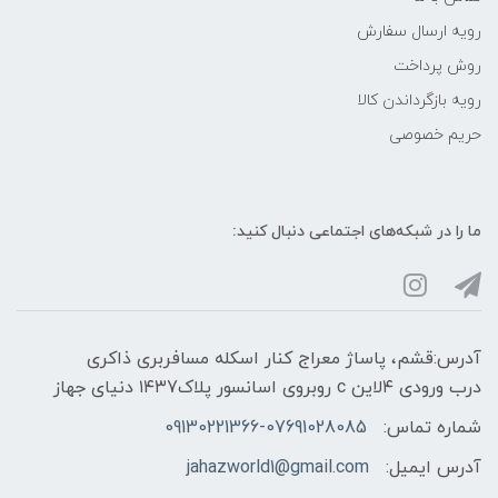
رویه ارسال سفارش
روش پرداخت
رویه‌ بازگرداندن کالا
حریم خصوصی
ما را در شبکه‌های اجتماعی دنبال کنید:
آدرس:قشم، پاساژ معراج کنار اسکله مسافربری ذاکری
درب ورودی ۴لاین c روبروی اسانسور پلاک۱۴۳7 دنیای جهاز
شماره تماس:
09130221366-07691028085
آدرس ایمیل:
jahazworld1@gmail.com