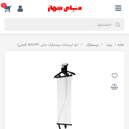
0
خانه
برند
بیسمارک
اتو ایستاده بیسمارک مدل bm6641 {اصلی}