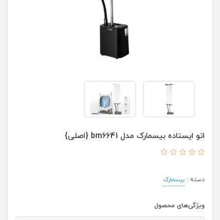
اتو ایستاده بیسمارک مدل bm6641 {اصلی}
دسته :
بیسمارک
ویژگی‌های محصول