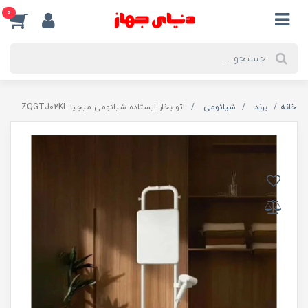
0
خانه
برند
شیائومی
اتو بخار ایستاده شیائومی میجیا ZQGTJ02KL