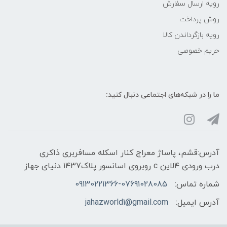
رویه ارسال سفارش
روش پرداخت
رویه‌ بازگرداندن کالا
حریم خصوصی
ما را در شبکه‌های اجتماعی دنبال کنید:
آدرس:قشم، پاساژ معراج کنار اسکله مسافربری ذاکری
درب ورودی ۴لاین c روبروی اسانسور پلاک۱۴۳7 دنیای جهاز
شماره تماس:
09130221366-07691028085
آدرس ایمیل:
jahazworld1@gmail.com