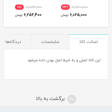
21٪
7,843,900
23٪
7,730,200
2
6,252,400
6,025,000
مان
تومان
تومان
اصالت کالا
مشخصات
دیدگاه‌ها
این کالا اصلی و به شرط اصل بودن داده میشود
برگشت به بالا