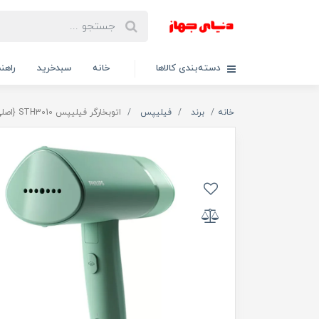
دسته‌بندی کالاها
خانه
سبدخرید
راهنم
خانه
برند
فیلیپس
اتوبخارگر فیلیپس STH3010 {اصلی}