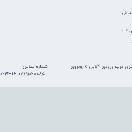
فارش
ن کالا
آدرس:قشم، پاساژ معراج کنار اسکله مسافربری ذاکری درب ورودی ۴لاین c روبروی
شماره تماس:
30221366-07691028085