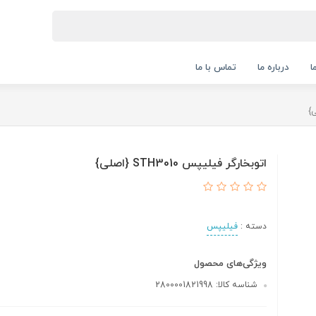
ا
درباره ما
تماس با ما
اتوبخارگر فیلیپس STH3010 {اصلی}
دسته :
فیلیپس
ویژگی‌های محصول
شناسه کالا: 2800001821998