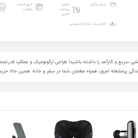
امکان
۷ روز ضمانت
ارسال رایگان
پرداخت
بازگشت
آنلاین
گارانتی یک ساله آریاسرویس
STH301، تجربه‌ای از بخارکشی سریع و کارآمد را داشته باشید! طراحی ارگونومیک و عملک
زندگی پرمشغله امروز، همراه مطمئن شما در سفر و خانه. همین حالا خرید 