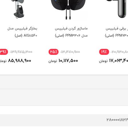
ماساژور گردن فیلیپس
بخارگر فیلیپس مدل
مخلوط
مدل PPM3306 {اصلی}
AIS8540 {اصل}
HR3770 { ا
00
39٪
139,975,300
25٪
13,470,900
19
0
85,988,900
10,117,500
ومان
تومان
تومان
2800001821