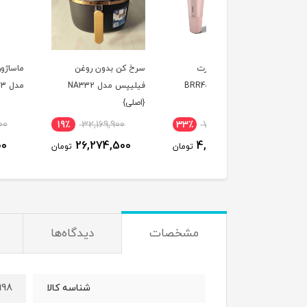
ین اصلاح صورت
سرخ کن بدون روغن
ماساژور برقی فیلیپس
فیلیپس مدل BRR454
فیلیپس مدل NA332
مدل PPM7303 {اصلی}
خه اصلی}
{اصلی}
٪
20,930,800
19٪
32,169,900
33٪
7,147,300
17,063,400
26,274,500
4,822,300
تومان
تومان
ت
مشخصات
دیدگاه‌ها
998
شناسه کالا