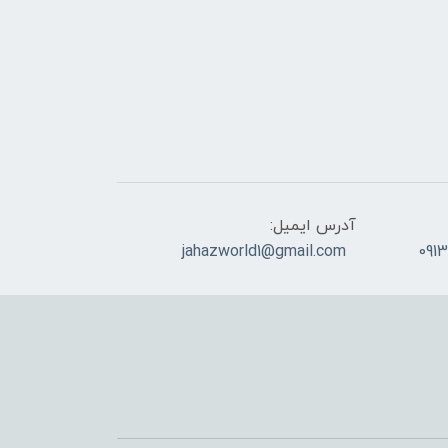
آدرس ایمیل:
jahazworld1@gmail.com
091