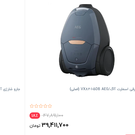
سمارت آاگ/VX82-1-5DB AEG {اصلی}
جارو شارژی آ ا گ G AP81UB25
47,891,100
18٪
39,411,700
تومان