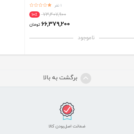
1 نفر
73,407,900
10٪
66,379,200
تومان
ناموجود
برگشت به بالا
ضمانت اصل‌بودن کالا