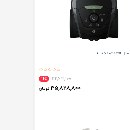
AEG VX82-
42,641,100
16٪
35,828,800
تومان