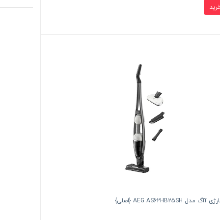
گ مدل AEG AS62HB25SH {اصلی}