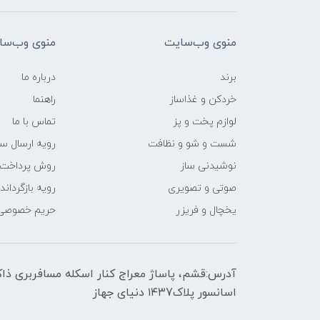
منوی وب‌سایت
منوی وب‌سا
برند
درباره ما
خردکن و غذاساز
راهنما
لوازم پخت و پز
تماس با ما
شست و شو و نظافت
رویه ارسال س
نوشیدنی ساز
روش پرداخت
صوتی و تصویری
رویه‌ بازگرداند
یخچال و فریزر
حریم خصوصی
اسانسور پلاک۱۴۳7 دنیای جهاز