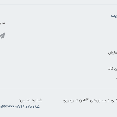
یت
ما ر
فارش
ن کالا
آدرس:قشم، پاساژ معراج کنار اسکله مسافربری ذاکری درب ورودی ۴لاین c روبروی
شماره تماس:
30221366-07691028085