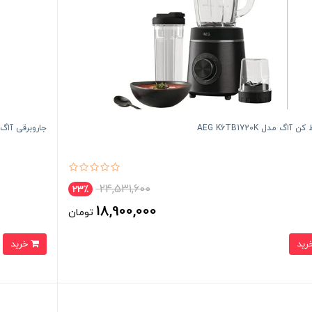
آاگ مدل AEG K6TB1720K
جاروبرقی آاگ مدل 1-2st
24,531,600
23٪
18,900,000
تومان
خرید