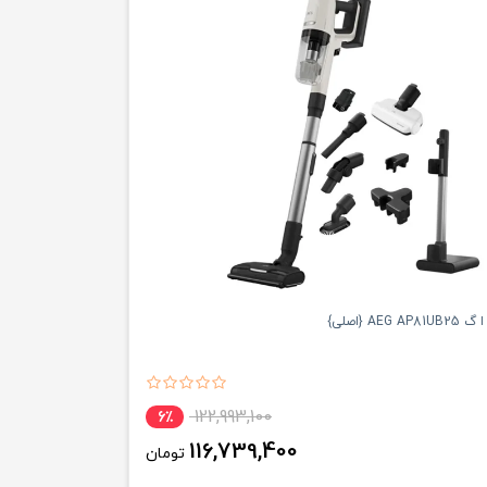
AE {اصلی}
122,993,100
6٪
116,739,400
تومان