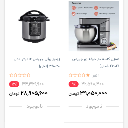
همزن کاسه دار حرفه ای جیپاس
زودپز برقی جیپاس ۱۲ لیتر مدل
43041 {اصلی}
35030 {اصلی}
1 نفر
34,369,900
42,568,400
16٪
9٪
28,905,600
39,050,000
تومان
تومان
ناموجود
ناموجود