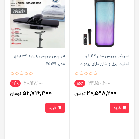
اسپیکر جیپاس مدل 11194 با
اتو پرس جیپاس با پایه 34 اینچ
قابلیت برق و شارژ دارای ریموت
مدل 25036
کنترل {اصلی}
60,917,100
24,150,600
14٪
15٪
52,716,300
20,598,200
تومان
تومان
خرید
خرید