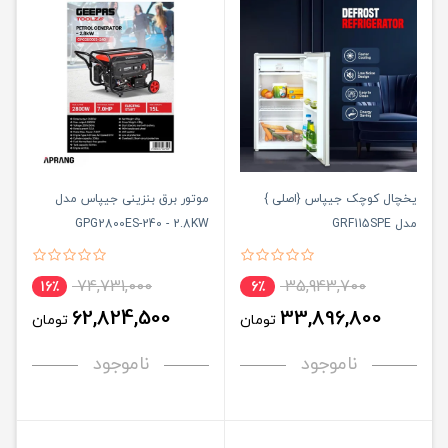
یخچال کوچک جیپاس {اصلی }
موتور برق بنزینی جیپاس مدل
مدل GRF115SPE
GPG2800ES-240 - 2.8KW
74,731,000
35,943,700
16٪
6٪
62,824,500
33,896,800
تومان
تومان
ناموجود
ناموجود