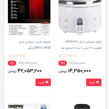
پلوپز جیپاس مدل GRC4322
یخچال فریزر جیپاس مدل
ظرفیت ۸ لیتر با بدنه استیل ضد
GRF1202RXE رنگی
زنگ
45,092,800
16,900,000
7٪
16٪
42,053,200
14,350,000
تومان
تومان
خرید
خرید