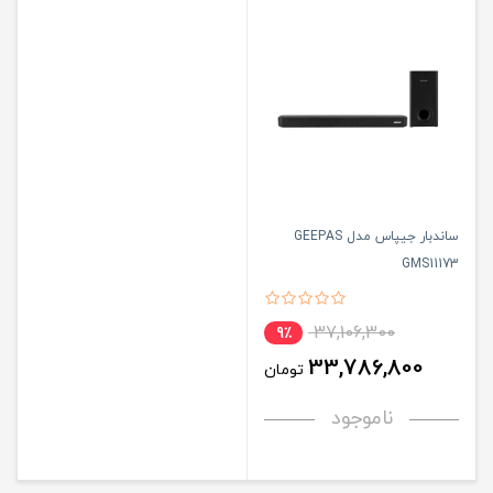
ساندبار جیپاس مدل GEEPAS
GMS11173
37,106,300
9٪
33,786,800
تومان
ناموجود