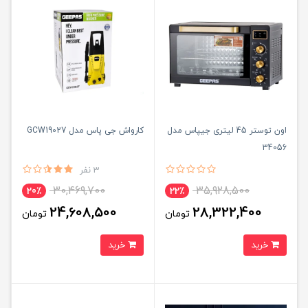
اون توستر 45 لیتری جیپاس مدل
کارواش جی پاس مدل GCW19027
34056
3 نفر
30,469,700
35,928,500
20٪
22٪
24,608,500
28,322,400
تومان
تومان
خرید
خرید