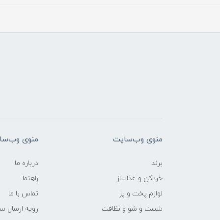
منوی وب‌سایت
منوی وب‌سا
برند
درباره ما
خردکن و غذاساز
راهنما
لوازم پخت و پز
تماس با ما
شست و شو و نظافت
رویه ارسال س