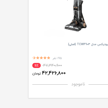
مدل TCW4903 {اصلی}
195 نفر
47,340,900
11٪
42,426,800
تومان
ناموجود