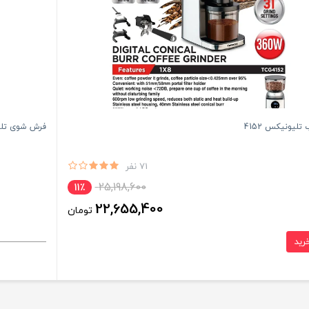
تلیونیکس 4152
فرش شوی تلیونیکس 
71 نفر
25,198,600
11٪
22,655,400
تومان