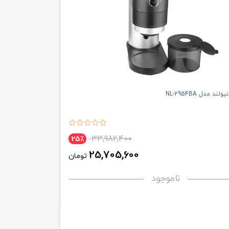
د مدل NL-2954BA
33,982,400
25٪
25,705,600
تومان
ناموجود