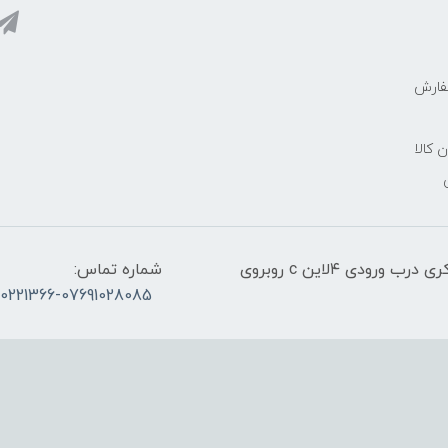
فارش
ن کالا
آدرس:قشم، پاساژ معراج کنار اسکله مسافربری ذاکری درب ورودی ۴لاین c روبروی
شماره تماس:
30221366-07691028085