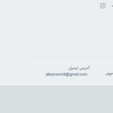
آدرس ایمیل:
jahazworld1@gmail.com
091