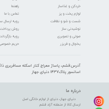
خردکن و غذاساز
راهنما
لوازم پخت و پز
تماس با ما
شست و شو و نظافت
رویه ارسال س
نوشیدنی ساز
روش پرداخت
صوتی و تصویری
رویه‌ بازگرداند
یخچال و فریزر
حریم خصوصی
اسانسور پلاک۱۴۳7 دنیای جهاز
درباره ما
دنیای جهاز، دنیای از لوازم خانگی اصل
ارسال کالا از منطقه آزاد قشم