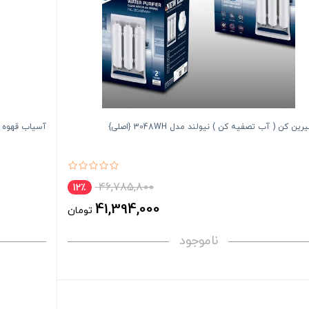
ن کن ( آب تصفیه کن ) نیولند مدل 3048WH {اصلی}
آسیاب قهوه نیولن
46,785,800
12٪
41,394,000
تومان
ناموجود