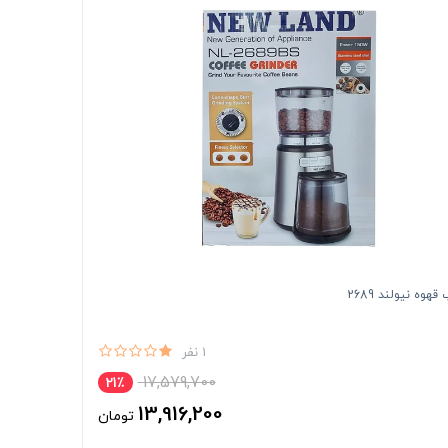
هوه نیولند 2689
1 نفر
17,579,700
21٪
13,916,200
تومان