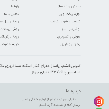
خردکن و غذاساز
راهنما
لوازم پخت و پز
تماس با ما
شست و شو و نظافت
رویه ارسال س
نوشیدنی ساز
روش پرداخت
صوتی و تصویری
رویه‌ بازگرداند
یخچال و فریزر
حریم خصوصی
اسانسور پلاک۱۴۳7 دنیای جهاز
درباره ما
دنیای جهاز، دنیای از لوازم خانگی اصل
ارسال کالا از منطقه آزاد قشم