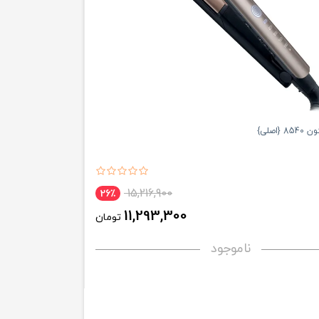
{اصلی}
15,216,900
26٪
11,293,300
تومان
ناموجود