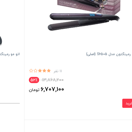
ینگتون مدل S6505 {اصلی}
اتو مو رمینگتون 8540 
11 نفر
13,868,200
52٪
6,707,100
تومان