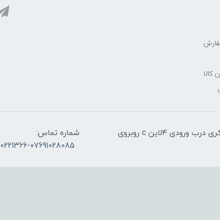
فارش
ن کالا
آدرس:قشم، پاساژ معراج کنار اسکله مسافربری ذاکری درب ورودی ۴لاین c روبروی
شماره تماس:
30221366-07691028085