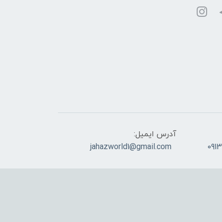
آدرس ایمیل:
jahazworld1@gmail.com
091