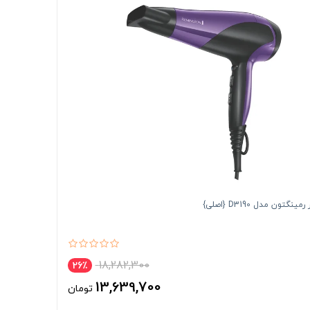
نگتون مدل D3190 {اصلی}
18,282,300
26٪
13,639,700
تومان