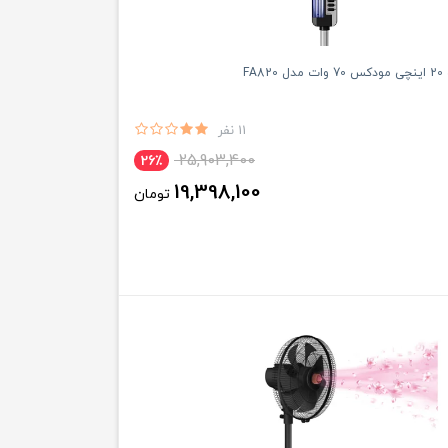
FA8
11 نفر
25,903,400
26٪
19,398,100
تومان