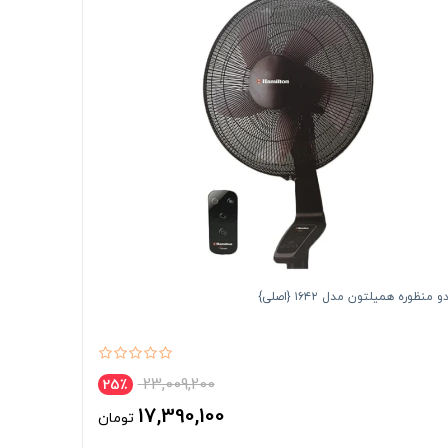
منظوره همیلتون مدل ۱۶۴۲ {اصلی}
23,009,200
25٪
17,390,100
تومان