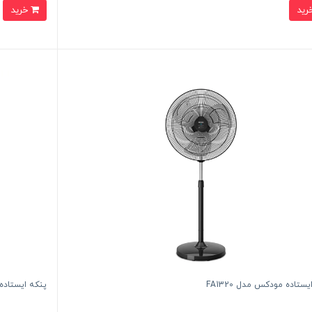
خرید
ستاده مودکس مدل FA1320
پنکه ایستاده 16 اینچ مودکس مدل 1216