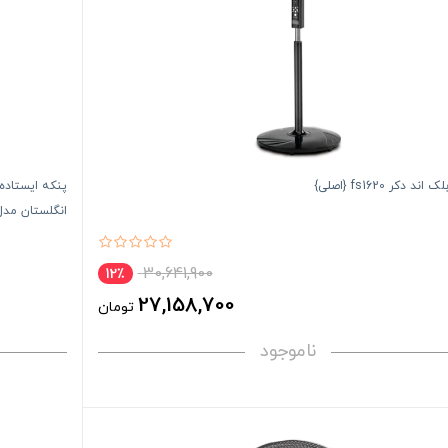
ند دکر fs1620 {اصلی}
انگلستان مدل EX AF1212
30,641,900
12٪
27,158,700
تومان
ناموجود