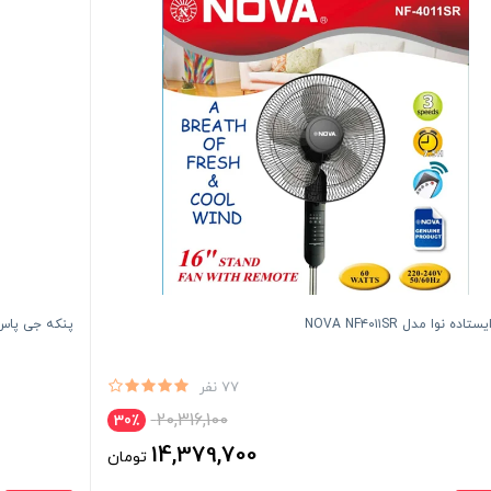
اده نوا مدل NOVA NF۴۰۱۱SR
پنکه جی پاس مدل
77 نفر
20,316,100
30٪
14,379,700
تومان