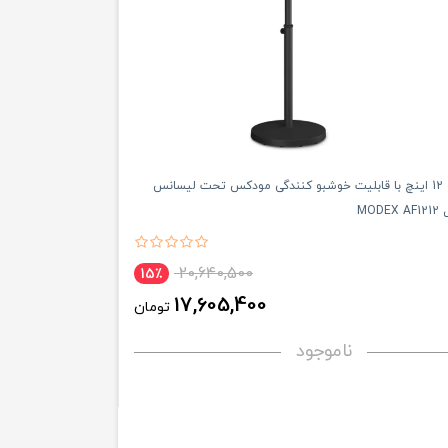
پنکه ایستاده 12 اینچ با قابلیت خوشبو کنندگی مودکس تحت لیسانس
MOD
20,640,500
15٪
17,605,400
تومان
ناموجود