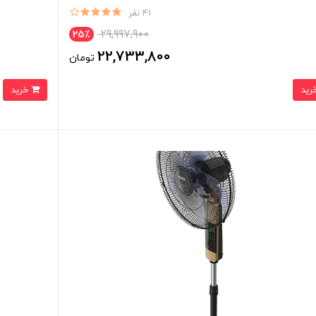
41 نفر
29,997,900
25٪
22,733,800
تومان
خرید