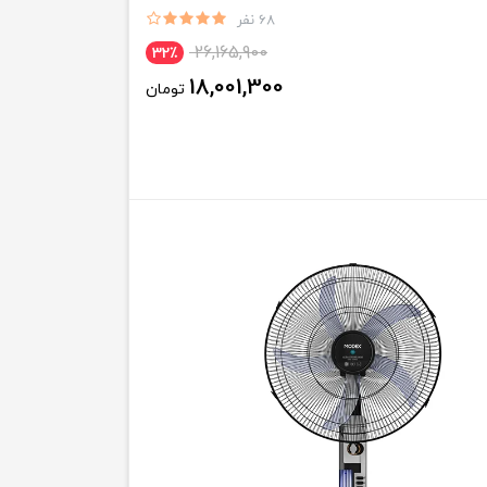
68 نفر
26,165,900
32٪
18,001,300
تومان