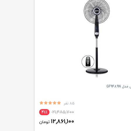
 GF9489N
85 نفر
21,485,700
41٪
12,861,100
تومان