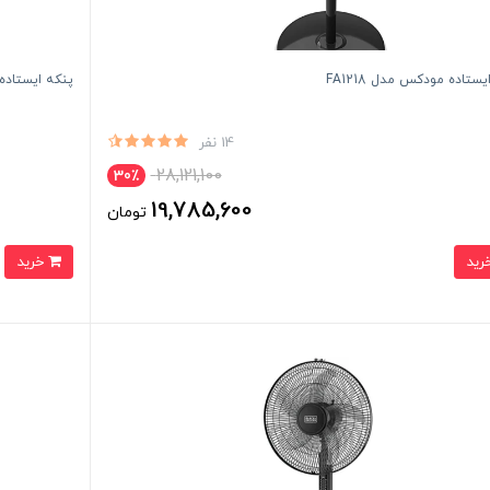
ستاده مودکس مدل FA1218
پنکه ایستاده 20 اینچی مودکس 70 وات مدل 20
14 نفر
28,121,100
30٪
19,785,600
تومان
خرید