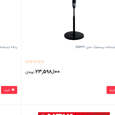
ستاده بیسمارک مدل BM341
پنکه ایستاده بی
23,598,100
تومان
خرید