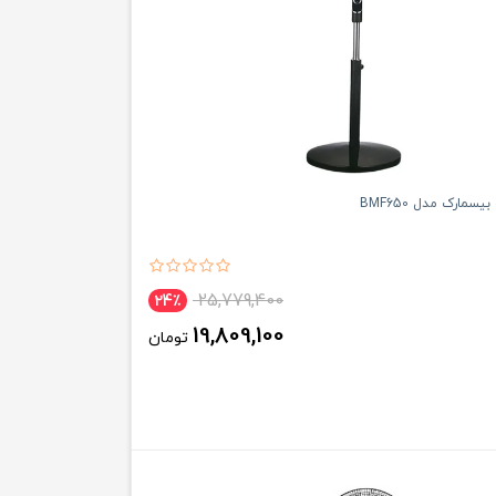
سمارک مدل BMF650
25,779,400
24٪
19,809,100
تومان