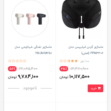
ماساژور گردن فیلیپس مدل
ماساژور تفنگی شیائومی مدل
PPM3306 {اصلی}
YMJM-M351
100 نفر
22,065,400
13,470,900
56٪
25٪
9,784,100
10,117,500
تومان
تومان
ناموجود
خرید