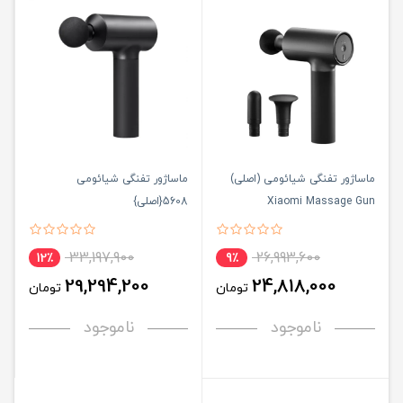
ماساژور تفنگی شیائومی (اصلی)
ماساژور تفنگی شیائومی
Xiaomi Massage Gun
5608{اصلی}
MJJMQ03-ZJ
33,197,900
26,993,600
12٪
9٪
29,294,200
24,818,000
تومان
تومان
ناموجود
ناموجود