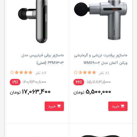
ماساژور پرقدرت لرزشی و گرمایشی
ماساژور برقی فیلیپس مدل
ویکن آلمان مدل WMG9002
PPM7303 {اصلی}
{اصلی}
81 نفر
87 نفر
20,930,800
15,783,500
19٪
66٪
17,063,400
5,500,000
تومان
تومان
خرید
خرید