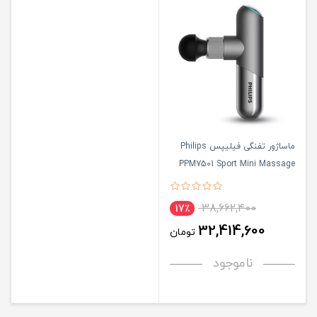
ماساژور تفنگی فیلیپس Philips
PPM7501 Sport Mini Massage
Gun {اصلی}
38,662,400
17٪
32,414,600
تومان
ناموجود