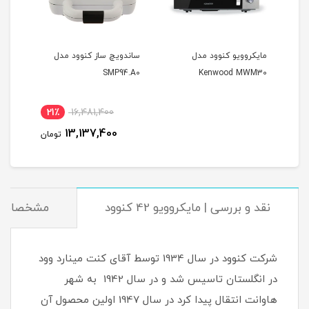
مایکروویو کنوود مدل
ساندویچ ساز کنوود مدل
چرخ 
470
SMP94.A0
Kenwood MWM30
21٪
16,481,400
5
13,137,400
مان
تومان
نقد و بررسی | مایکروویو 42 کنوود
مشخصات
شرکت کنوود در سال 1934 توسط آقای کنت مینارد وود
در انگلستان تاسیس شد و در سال 1942 به شهر
هاوانت انتقال پیدا کرد در سال 1947 اولین محصول آن