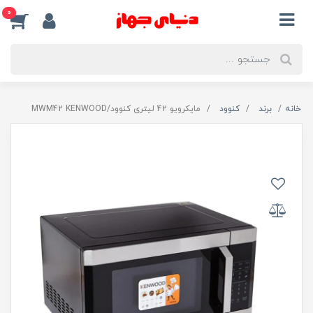
0
خانه
برند
کنوود
مایکرویو 42 لیتری کنوود/MWM42 KENWOOD