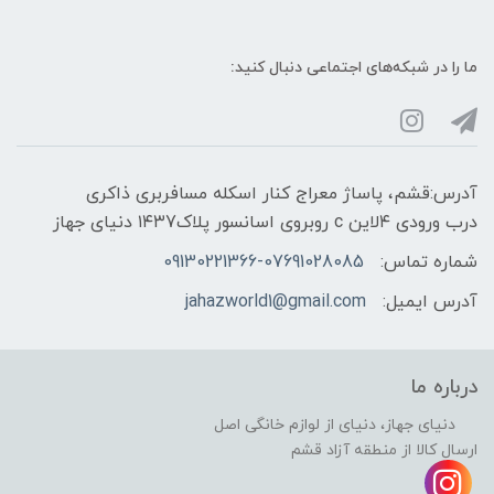
ما را در شبکه‌های اجتماعی دنبال کنید:
آدرس:قشم، پاساژ معراج کنار اسکله مسافربری ذاکری
درب ورودی ۴لاین c روبروی اسانسور پلاک۱۴۳7 دنیای جهاز
شماره تماس:
09130221366-07691028085
آدرس ایمیل:
jahazworld1@gmail.com
درباره ما
دنیای جهاز، دنیای از لوازم خانگی اصل
ارسال کالا از منطقه آزاد قشم