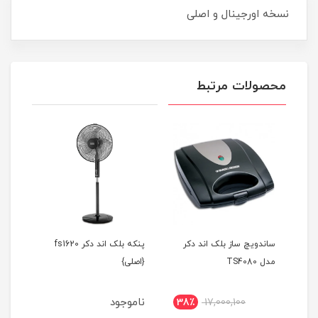
نسخه اورجینال و اصلی
محصولات مرتبط
ر
ساندویچ ساز بلک اند دکر
پنکه بلک اند دکر fs1620
جارو
BL
مدل TS4080
{اصلی}
KER
EA18D1
ناموجود
نام
38٪
17,000,100
4