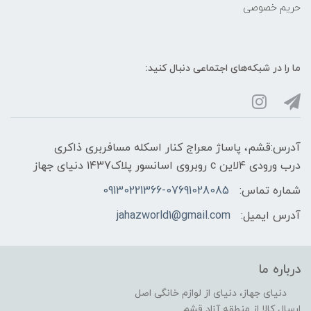
حریم خصوصی
ما را در شبکه‌های اجتماعی دنبال کنید:
آدرس:قشم، پاساژ معراج کنار اسکله مسافربری ذاکری
درب ورودی ۴لاین c روبروی اسانسور پلاک۱۴۳7 دنیای جهاز
شماره تماس:
09130221366-07691028085
آدرس ایمیل:
jahazworld1@gmail.com
درباره ما
دنیای جهاز، دنیای از لوازم خانگی اصل
ارسال کالا از منطقه آزاد قشم