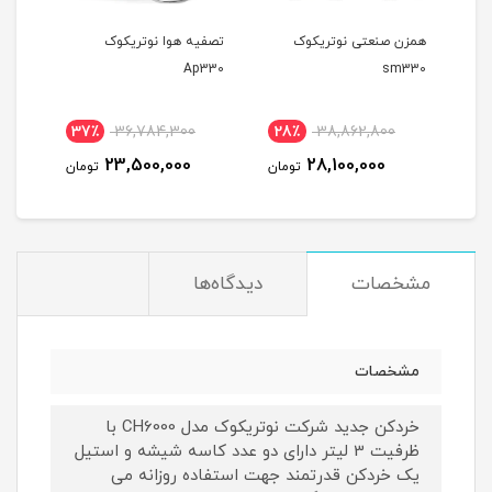
همزن صنعتی نوتریکوک
تصفیه هوا نوتریکوک
چای 
sm330
Ap330
مدل M330
37٪
36,784,300
28٪
38,862,800
3
23,500,000
28,100,000
مان
تومان
تومان
مشخصات
دیدگاه‌ها
مشخصات
خردکن جدید شرکت نوتریکوک مدل CH6000 با
ظرفیت 3 لیتر دارای دو عدد کاسه شیشه و استیل
یک خردکن قدرتمند جهت استفاده روزانه می