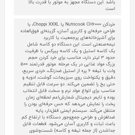
باشد .این دستگاه مجهز به موتور با قدرت بالا
است
خردکن Nutricook CH6000 یا Choppi XXXL، با
طراحی حرفه‌ای و کاربری آسان، گزینه‌ای فوق‌العاده
برای آشپزخانه‌های پرجمعیت یا کاربرد
نیمه‌صنعتی است. این دستگاه دو کاسه شامل
یک کاسه استیل و یک کاسه پیرکس با ظرفیت
حدود ۳ لیتر دارد، مناسب برای خرد کردن حجم
بزرگ مواد غذایی در یک مرحله. موتور قدرتمند ۵۰۰
وات با تیغه ۶ پره از استیل ضدزنگ، خردی سریع،
دقیق و یکنواخت روی سبزیجات، گوشت، ادویه و
حتی یخ را تضمین می‌کند. دو سرعت قابل تنظیم
مناسب برای انواع مواد نرم و سخت قابل انتخاب
بوده و تایمر دیجیتال شمارش‌اعم لحظه‌ای زمان
پخت را نمایش می‌دهد که حس حرفه‌ای بودن را
منتقل می‌کند. سیستم ایمنی قفل‌دار، پایه
ضدلغزش و طراحی جمع‌وجور دستگاه با ارتفاع کم
باعث ثبات و کاربری آسان می‌شود. قطعات قابل
جداشدن (از جمله تیغه و کاسه) شست‌وشوی