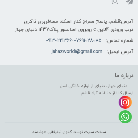
آدرس:قشم، پاساژ معراج کنار اسکله مسافربری ذاکری
درب ورودی ۴لاین c روبروی اسانسور پلاک۱۴۳7 دنیای جهاز
شماره تماس:
09130221366-07691028085
آدرس ایمیل:
jahazworld1@gmail.com
درباره ما
دنیای جهاز، دنیای از لوازم خانگی اصل
ارسال کالا از منطقه آزاد قشم
ساخت سایت توسط کانون تبلیغاتی هوشمند