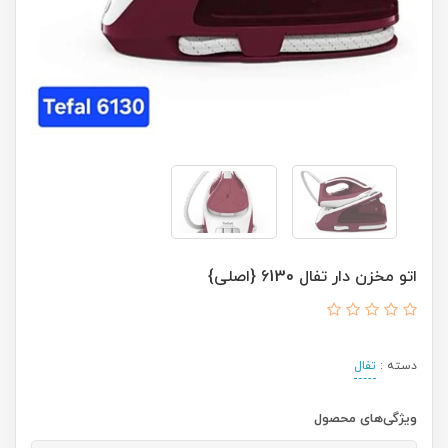
اتو مخزن دار تفال 6130 {اصلی}
دسته :
تفال
ویژگی‌های محصول