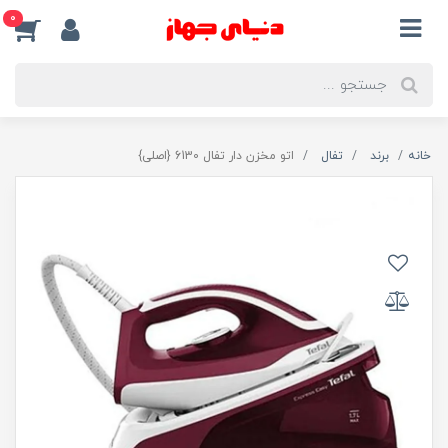
0
خانه
برند
تفال
اتو مخزن دار تفال 6130 {اصلی}