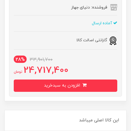
فروشنده: دنیای جهاز
آماده ارسال
گارانتی اصالت کالا
28%
33,901,700
24,717,400
تومان
افزودن به سبدخرید
این کالا اصلی میباشد