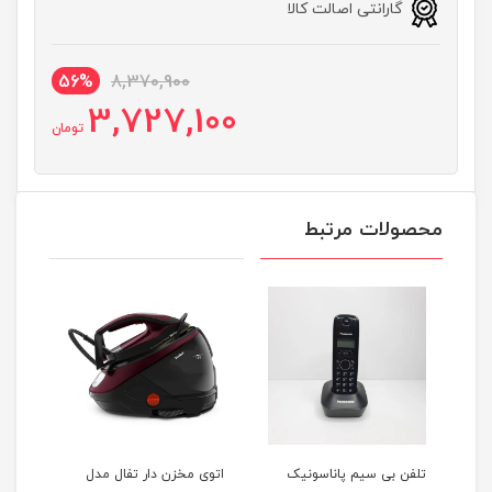
گارانتی اصالت کالا
56%
8,370,900
3,727,100
تومان
محصولات مرتبط
اسونیک
اتوی مخزن دار تفال مدل
اسپرسوساز نینجا امریکا