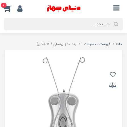
0
خانه
فهرست محصولات
بند انداز پرنسلی 519 {اصلی}