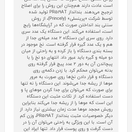
است عادت دارند هم‌چنان این روش را برای اصلاح
ترجیح می‌دهند. بندانداز PR519AT تولید شده
توسط شرکت «پرینسلی» (Princely)، از روش
سنتی بند انداختن صورت که در آرایشگاه‌ها رایج
است، استفاده می‌کند. این دستگاه یک عدد سری
دارد. روی سری این دستگاه 2 عدد میله‌ی جدا از
هم و یک عدد گیره قرار گرفته است. نخ موجود در
بسته بندی دستگاه را باز کرده و به راحتی از میان
دو میله و گیره باید عبور داد. انتهای دو نخ را با
پیچاندن آن به دور 2 عدد پیچ قرار گرفته روی
بدنه می‌توان محکم کرد. با زدن دکمه‌ی روی
دستگاه و قرار دادن نخ‌ها روی صورت به مرور
موها از ریشه جدا می‌شوند. این دستگاه را نه تنها
برای صورت که می‌توان برای جدا کردن موهای پا و
دست استفاده کرد. از نکات مثبت این دستگاه
این است که موها را از ریشه جدا می‌کند بنابراین
رویش مججد موها مدت زمان بیشتری نیاز دارد. از
دیگر خصوصیات مثبت بندانداز PR519AT، وزن کم
آن است. با این ویژگی به راحتی می‌توان آن را در
دست گرفت و روی پوست قرار داد. تنها ایراد این