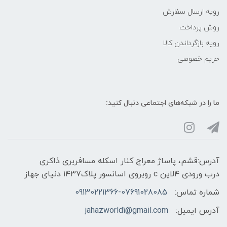
رویه ارسال سفارش
روش پرداخت
رویه‌ بازگرداندن کالا
حریم خصوصی
ما را در شبکه‌های اجتماعی دنبال کنید:
آدرس:قشم، پاساژ معراج کنار اسکله مسافربری ذاکری
درب ورودی ۴لاین c روبروی اسانسور پلاک۱۴۳7 دنیای جهاز
شماره تماس:
09130221366-07691028085
آدرس ایمیل:
jahazworld1@gmail.com