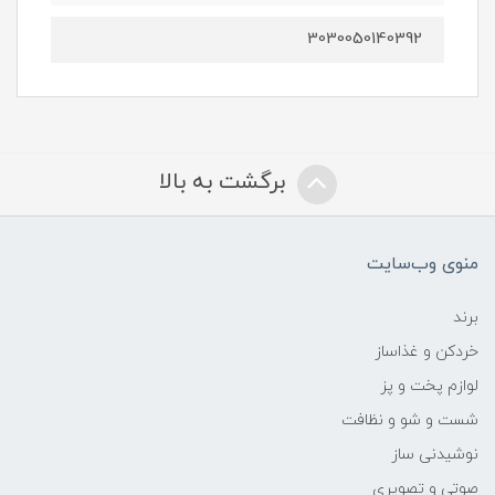
3030050140392
برگشت به بالا
منوی وب‌سایت
برند
خردکن و غذاساز
لوازم پخت و پز
شست و شو و نظافت
نوشیدنی ساز
صوتی و تصویری