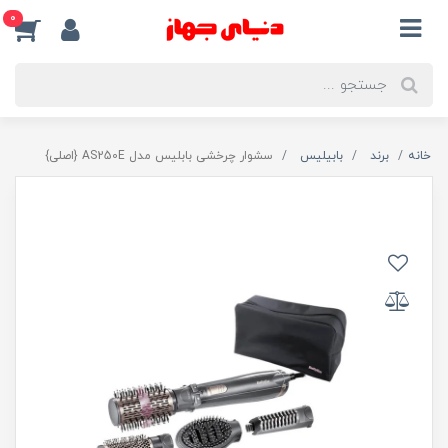
0
خانه
برند
بابیلیس
سشوار چرخشی بابلیس مدل AS250E {اصلی}