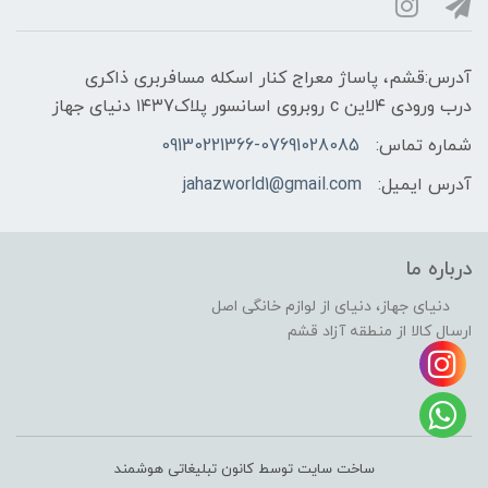
آدرس:قشم، پاساژ معراج کنار اسکله مسافربری ذاکری
درب ورودی ۴لاین c روبروی اسانسور پلاک۱۴۳7 دنیای جهاز
شماره تماس:
09130221366-07691028085
آدرس ایمیل:
jahazworld1@gmail.com
درباره ما
دنیای جهاز، دنیای از لوازم خانگی اصل
ارسال کالا از منطقه آزاد قشم
ساخت سایت توسط کانون تبلیغاتی هوشمند