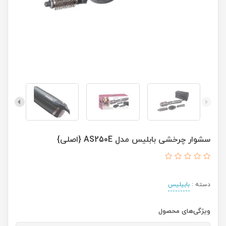
سشوار چرخشی بابلیس مدل AS250E {اصلی}
دسته :
بابیلیس
ویژگی‌های محصول