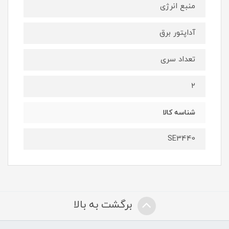
منبع انرژی
آداپتور برق
تعداد سری
۲
شناسه کالا
SE3440
برگشت به بالا