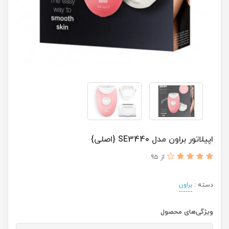
اپیلاتور براون مدل SE3440 {اصلی}
از 95
دسته :
براون
ویژگی‌های محصول