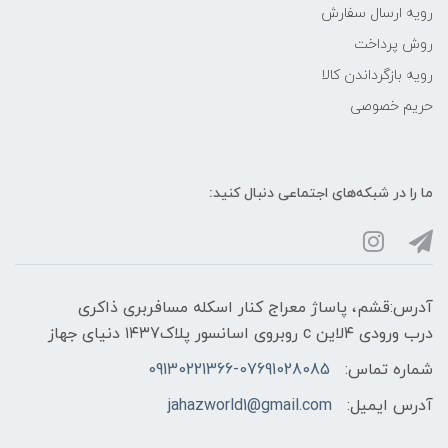
رویه ارسال سفارش
روش پرداخت
رویه‌ بازگرداندن کالا
حریم خصوصی
ما را در شبکه‌های اجتماعی دنبال کنید:
آدرس:قشم، پاساژ معراج کنار اسکله مسافربری ذاکری
درب ورودی ۴لاین c روبروی اسانسور پلاک۱۴۳7 دنیای جهاز
شماره تماس:
09130221366-07691028085
آدرس ایمیل:
jahazworld1@gmail.com