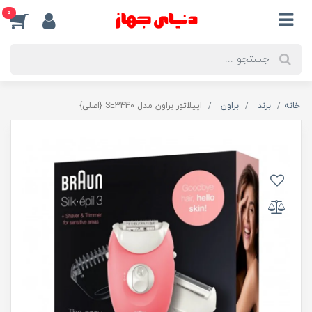
0
خانه
برند
براون
اپیلاتور براون مدل SE3440 {اصلی}