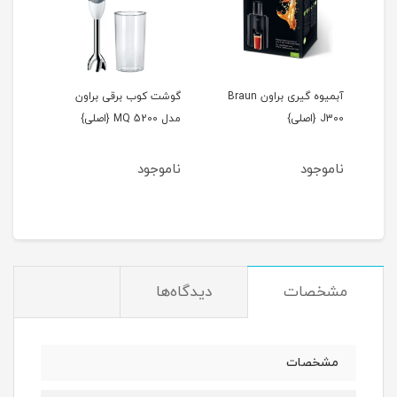
آبمیوه گیری براون Braun
گوشت کوب برقی براون
گوشت
J300 {اصلی}
مدل MQ 5200 {اصلی}
مدل MQ7045 {ا
ناموجود
ناموجود
نام
2
مان
مشخصات
دیدگاه‌ها
مشخصات