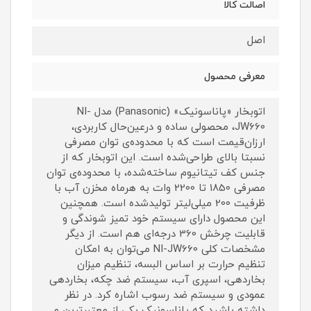
اصالت کالا
اصل
معرفی محصول
اتوبخار «پاناسونیک» (Panasonic) مدل NI-
JW660، محصولی ساده و درعین‌حال کاربردی،
ارزان‌قیمت است که با محدوده‌ی توان مصرفی
نسبتا بالای طراحی‌شده است. این اتوبخار که از
جنس کف تیتانیوم ساخته‌شده، با محدوده‌ی توان
مصرفی 1850 تا 2200 وات به هرماه مخزن آب با
ظرفیت 200 میلی‌لیتر تولیدشده است. همچنین
این محصول دارای سیستم خود تمیز شوندگی و
قابلیت چرخش 360 درجه‌ای هم است. از دیگر
مشخصات کلی NI-JW660 می‌توان به امکان
تنظیم حرارت بر اساس البسه، تنظیم میزان
بخاردهی، اسپری آب، سیستم ضد چکه، بخاردهی
عمودی و سیستم ضد رسوب اشاره کرد. در نظر
داشته باشید که پاناسونیک یکی از معتبر‌ترین و