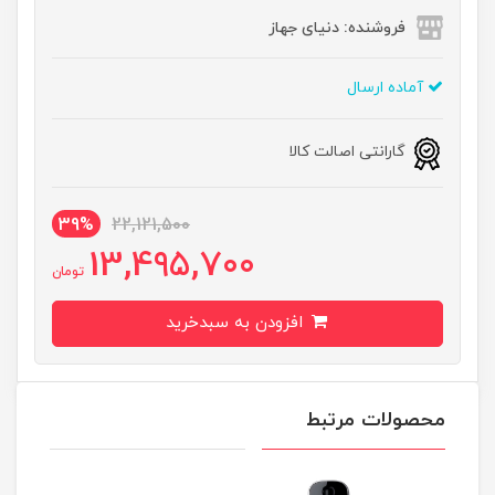
فروشنده: دنیای جهاز
آماده ارسال
گارانتی اصالت کالا
39%
22,121,500
13,495,700
تومان
افزودن به سبدخرید
محصولات مرتبط