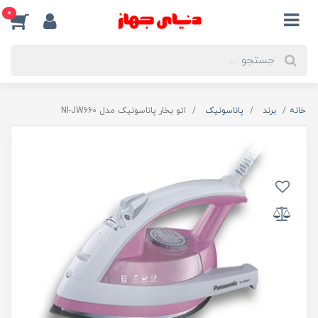
0
خانه
برند
پاناسونیک
اتو بخار پاناسونیک مدل NI-JW660