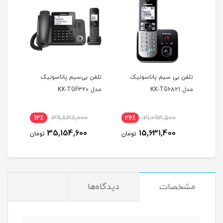
تلفن بی سیم پاناسونیک
تلفن بی‌سیم پاناسونیک
مدل KX-TG6821
مدل KX-TGF320
1612
12٪
39,838,000
26٪
21,093,500
2
35,154,600
15,631,400
مان
تومان
تومان
مشخصات
دیدگاه‌ها