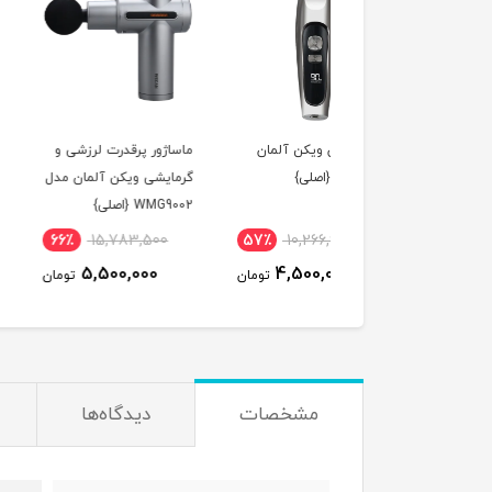
 تراش ویکن آلمان
ماساژور پرقدرت لرزشی و
برس حرارتی پرقدرت و
اصلی}
گرمایشی ویکن آلمان مدل
آلمان مدل WSB9003
WMG9002 {اصلی}
{اصلی}
٪
13,813,100
66٪
15,783,500
57٪
10,266,600
10,800,000
5,500,000
4,500,000
تومان
تومان
ت
مشخصات
دیدگاه‌ها