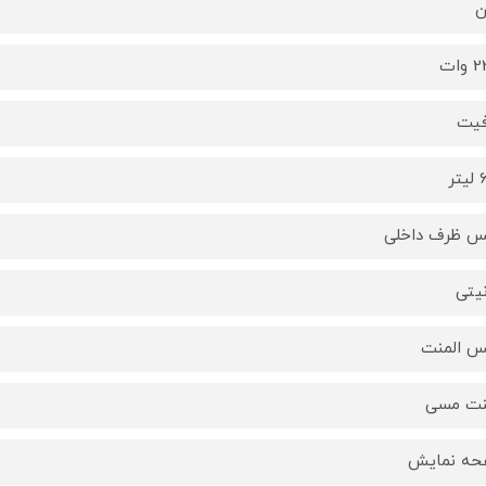
ن
وات
فیت
تر
 ظرف داخلی
نیتی
 المنت
نت مسی
حه نمایش