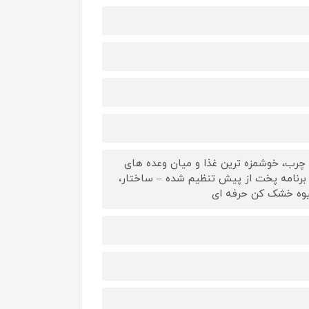
چرب، خوشمزه ترین غذا و میان وعده های
دون روغن – پوشش نچسب، آسان برای تمیز کردن – تایمر 1-60 دقیقه، 12 برنامه پخت از پیش تنظیم شده – ساختار،
میوه خشک کن حرفه ای