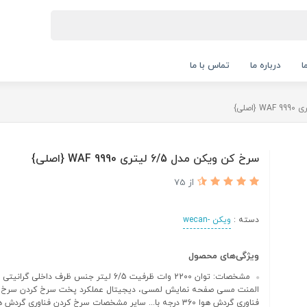
ا
درباره ما
تماس با ما
سرخ کن ویکن مدل 6/5 لیتری WAF 9990 {اصلی}
از 75
دسته :
ویکن -wecan
ویژگی‌های محصول
مشخصات: توان 2200 وات ظرفیت 6/5 لیتر جنس ظرف داخل
المنت مسی صفحه نمایش لمسی، دیجیتال عملکرد پخت سرخ کردن سرخ کر
فناوری گردش هوا 360 درجه با... سایر مشخصات سرخ کردن فناوری گر