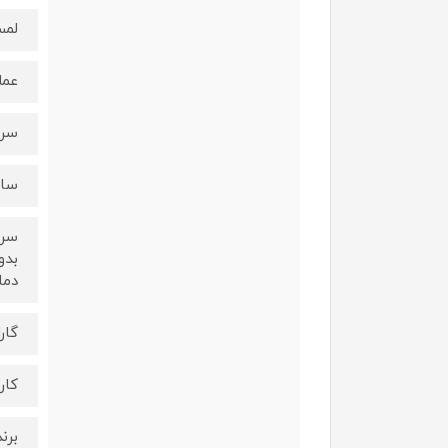
لمس
عمل
سرخ 
سا
سرخ
دما
گار
کار
برند