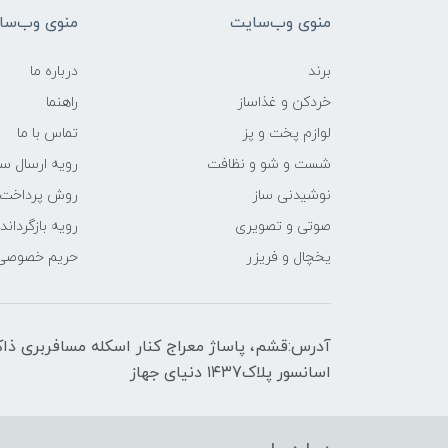
منوی وب‌سایت
منوی وب‌سا
برند
درباره ما
خردکن و غذاساز
راهنما
لوازم پخت و پز
تماس با ما
شست و شو و نظافت
رویه ارسال س
نوشیدنی ساز
روش پرداخت
صوتی و تصویری
رویه‌ بازگرداند
یخچال و فریزر
حریم خصوصی
اسانسور پلاک۱۴۳7 دنیای جهاز