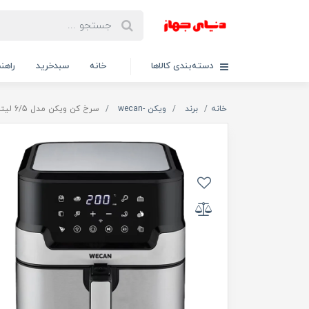
دسته‌بندی کالاها
خانه
سبدخرید
راهنم
خانه
برند
ویکن -wecan
سرخ کن ویکن مدل 6/5 لیتری WAF 9990 {اصلی}