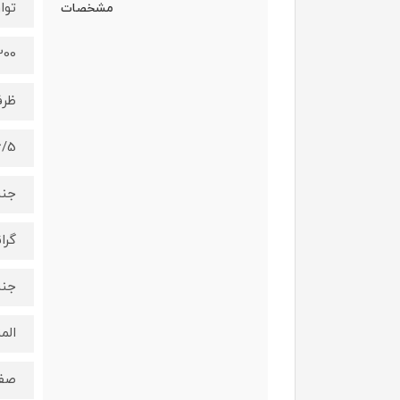
توا
مشخصات
2200 
ظر
6/5 لی
جنس
گرا
جنس
الم
صف