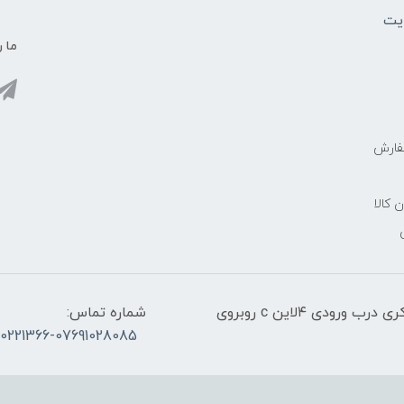
یت
ما ر
فارش
ن کالا
آدرس:قشم، پاساژ معراج کنار اسکله مسافربری ذاکری درب ورودی ۴لاین c روبروی
شماره تماس:
30221366-07691028085