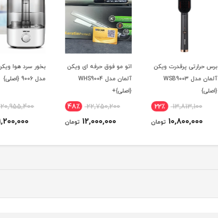
یکن
اتو مو فوق حرفه ای ویکن
بخور سرد هوا ویکن آلمان
خرد ک
آلمان مدل WHS9004
مدل 9006 {اصلی}
{اصلی}+
{اصلی}
47٪
20,955,400
48٪
22,750,200
22
11,200,000
12,000,000
ومان
تومان
تومان