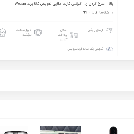
بالا – سرخ کردن غ... گارانتی کارت طلایی تعویض کالا برند Wecan
شناسه کالا: 9990
امکان
۷ روز ضمانت
ارسال رایگان
پرداخت
بازگشت
آنلاین
گارانتی یک ساله آریاسرویس