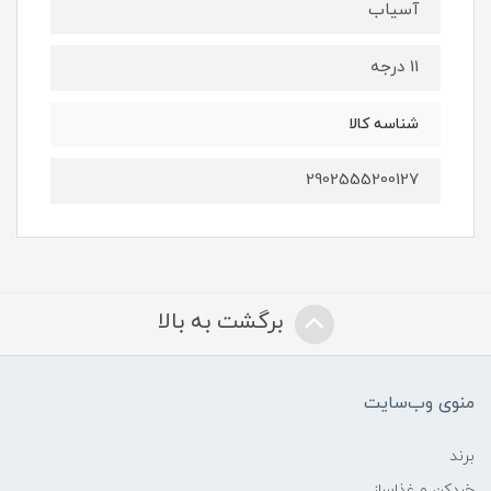
آسیاب
11 درجه
شناسه کالا
2902555200127
برگشت به بالا
منوی وب‌سایت
برند
خردکن و غذاساز