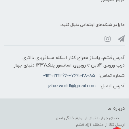
ما را در شبکه‌های اجتماعی دنبال کنید:
آدرس:قشم، پاساژ معراج کنار اسکله مسافربری ذاکری
درب ورودی ۴لاین c روبروی اسانسور پلاک۱۴۳7 دنیای جهاز
شماره تماس:
09130221366-07691028085
آدرس ایمیل:
jahazworld1@gmail.com
درباره ما
دنیای جهاز، دنیای از لوازم خانگی اصل
ارسال کالا از منطقه آزاد قشم