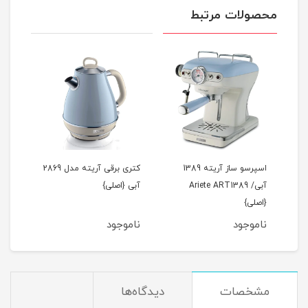
محصولات مرتبط
سوساز آریته 1383 سبز
اسپرسو ساز آریته 1389
کتری برقی آریته مدل 2869
آبی/ Ariete ART1389
آبی {اصلی}
{اصلی}
ناموجود
ناموجود
مشخصات
دیدگاه‌ها