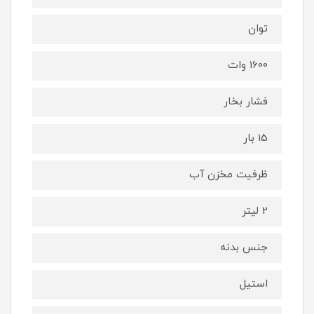
توان
1600 وات
فشار بخار
15 بار
ظرفیت مخزن آب
2 لیتر
جنس بدنه
استیل