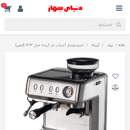
0
خانه
برند
آریته
اسپرسوساز آسیاب دار آریته مدل 1313 {اصلی}