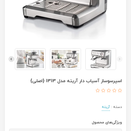
اسپرسوساز آسیاب دار آریته مدل 1313 {اصلی}
دسته :
آریته
ویژگی‌های محصول