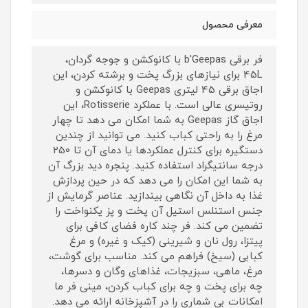
معرفی محصول
فر برقی b'Geepas با کانوکشن و جوجه گردان،
45L برای نیازهای بزرگ پخت و برشته کردن، این
اجاق برقی 45 لیتری Geepas با کانوکشن و
روتیسری عالی است. با عملکرد Rotisserie، این
اجاق گاز Geepas به شما امکان می دهد تا چهار
مرغ را به راحتی کباب کنید. می توانید از چندین
دستگیره برای کنترل عملکردها یا دمای آن تا 250
درجه سانتیگراد استفاده کنید. پنجره دید بزرگ آن
به شما این امکان را می دهد که در حین پردازش
غذا به داخل آن نگاهی بیندازید. عناصر گرمایش از
جنس استنلس استیل آن پخت و پز یکنواخت را
تضمین می کند. فر چند کاره فضای کافی برای
پیتزا، رول نان و شیرینی (کیک و غیره) و مرغ
کبابی (سیخ) فراهم می کند. مناسب برای گوشت،
مرغ، ماهی، سبزیجات، غذاهای وگان و دسرها،
چه برای پخت و چه برای کباب کردن، مینی فر ما
امکانات بی شماری را در آشپزخانه ارائه می دهد.