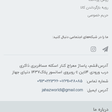
رویه‌ بازگرداندن کالا
حریم خصوصی
ما را در شبکه‌های اجتماعی دنبال کنید:
آدرس:قشم، پاساژ معراج کنار اسکله مسافربری ذاکری
درب ورودی ۴لاین c روبروی اسانسور پلاک۱۴۳7 دنیای جهاز
شماره تماس:
09130221366-07691028085
آدرس ایمیل:
jahazworld1@gmail.com
درباره ما