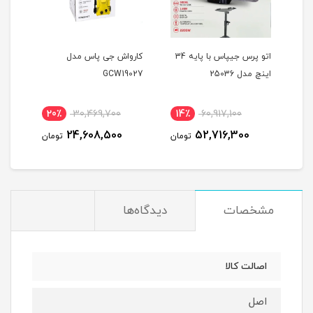
اسپیکر جیپاس مدل 11194 با
اتو پرس جیپاس با پایه 34
کارواش جی پاس مدل
یخچ
اینچ مدل 25036
GCW19027
{اصلی }
نام
20٪
30,469,700
14٪
60,917,100
1
24,608,500
52,716,300
مان
تومان
تومان
مشخصات
دیدگاه‌ها
اصالت کالا
اصل