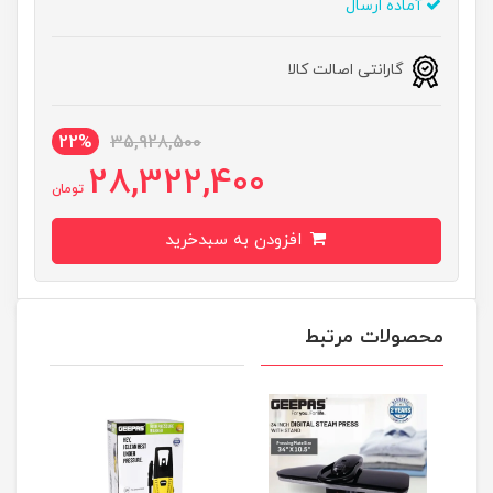
آماده ارسال
گارانتی اصالت کالا
22%
35,928,500
28,322,400
تومان
افزودن به سبدخرید
محصولات مرتبط