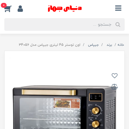
0
خانه
برند
جیپاس
اون توستر 45 لیتری جیپاس مدل 34056