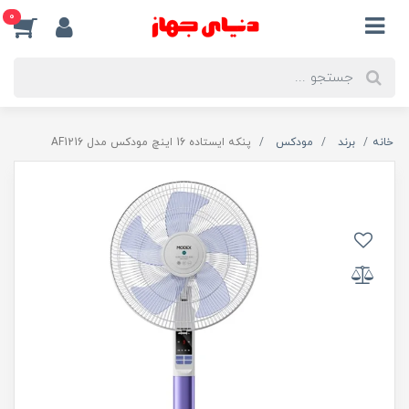
0
خانه
برند
مودکس
پنکه ایستاده 16 اینچ مودکس مدل AF1216