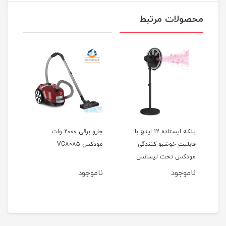
محصولات مرتبط
پنکه ایستاده 12 اینچ با
جارو برقی 2000 وات
قابلیت خوشبو کنندگی
مودکس VC8085
مودکس تحت لیسانس
انگلستان مدل MODEX
ناموجود
ناموجود
2
AF1212
مان