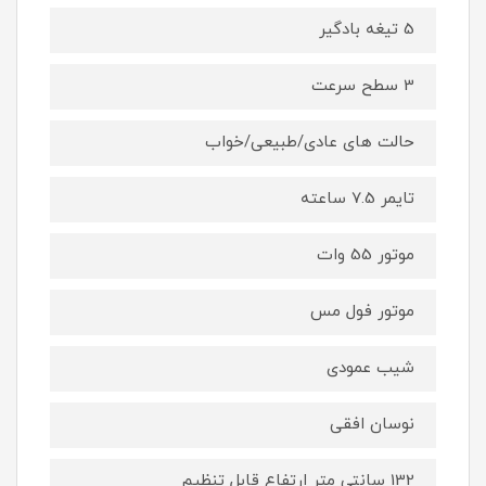
5 تیغه بادگیر
3 سطح سرعت
حالت های عادی/طبیعی/خواب
تایمر 7.5 ساعته
موتور 55 وات
موتور فول مس
شیب عمودی
نوسان افقی
132 سانتی متر ارتفاع قابل تنظیم