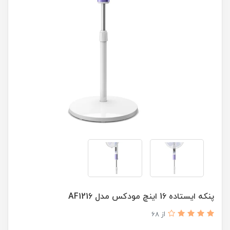
پنکه ایستاده 16 اینچ مودکس مدل AF1216
از 68