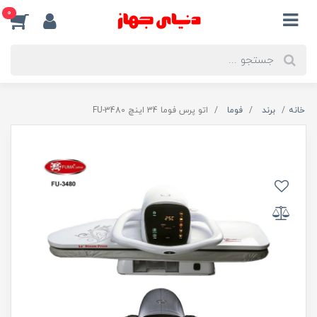
0
خانه
برند
فوما
اتو پرس فوما 34 اینچ FU-3480