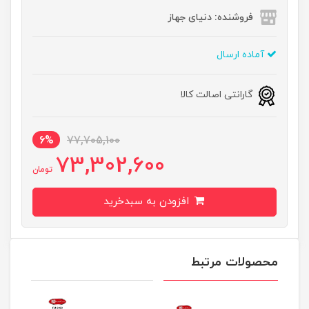
فروشنده: دنیای جهاز
آماده ارسال
گارانتی اصالت کالا
6%
77,705,100
73,302,600
تومان
افزودن به سبدخرید
محصولات مرتبط