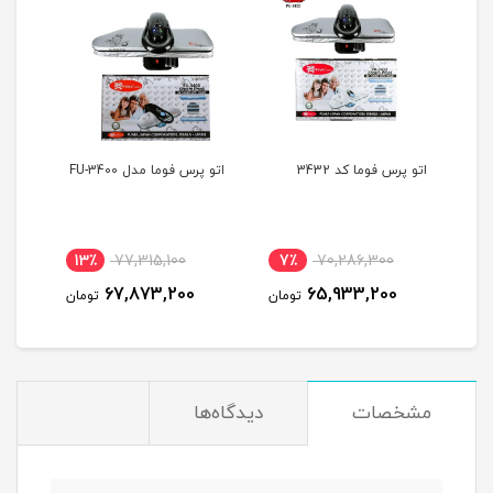
اتو پرس فوما کد 3432
اتو پرس فوما مدل FU-3400
13٪
77,315,100
7٪
70,286,300
67,873,200
65,933,200
تومان
تومان
مشخصات
دیدگاه‌ها