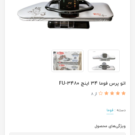
اتو پرس فوما 34 اینچ FU-3480
از 8
دسته :
فوما
ویژگی‌های محصول