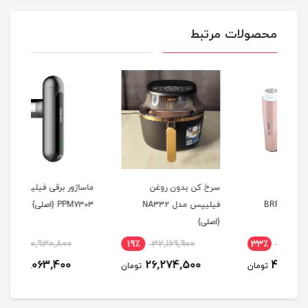
محصولات مرتبط
سرخ کن بدون روغن
ماساژور برقی فیلیپس مدل
ماسا
فیلیپس مدل NA332
PPM7303 {اصلی}
PM3306
{اصلی}
19٪
20,930,800
19٪
32,169,900
3
17,063,400
26,274,500
مان
تومان
تومان