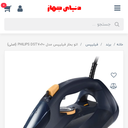
0
خانه
برند
فیلیپس
اتو بخار فیلیپس مدل PHILIPS DST7060 {اصلی}