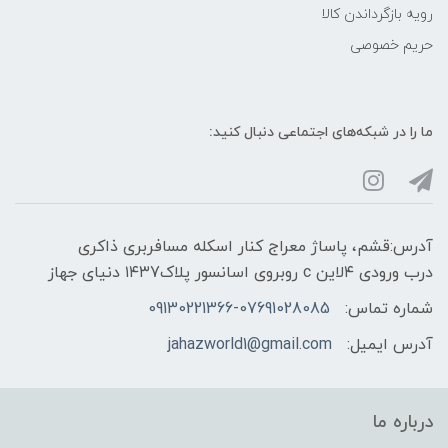
رویه‌ بازگرداندن کالا
حریم خصوصی
ما را در شبکه‌های اجتماعی دنبال کنید:
آدرس:قشم، پاساژ معراج کنار اسکله مسافربری ذاکری
درب ورودی ۴لاین c روبروی اسانسور پلاک۱۴۳7 دنیای جهاز
شماره تماس:
09130221366-07691028085
آدرس ایمیل:
jahazworld1@gmail.com
درباره ما