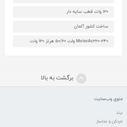
120 وات قطب سایه دار
ساخت کشور آلمان
MotorAc220-240 ولت 50/60 هرتز 120 وات
برگشت به بالا
منوی وب‌سایت
برند
خردکن و غذاساز