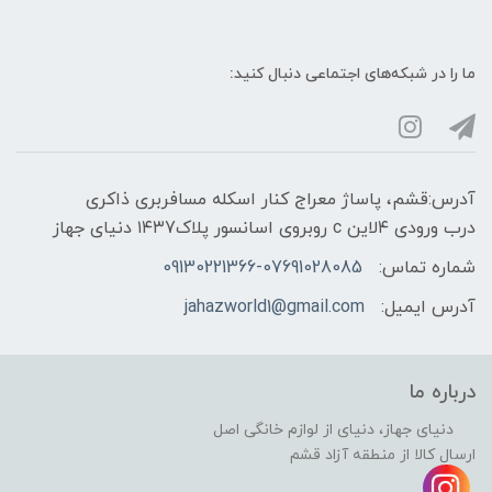
ما را در شبکه‌های اجتماعی دنبال کنید:
آدرس:قشم، پاساژ معراج کنار اسکله مسافربری ذاکری
درب ورودی ۴لاین c روبروی اسانسور پلاک۱۴۳7 دنیای جهاز
شماره تماس:
09130221366-07691028085
آدرس ایمیل:
jahazworld1@gmail.com
درباره ما
دنیای جهاز، دنیای از لوازم خانگی اصل
ارسال کالا از منطقه آزاد قشم