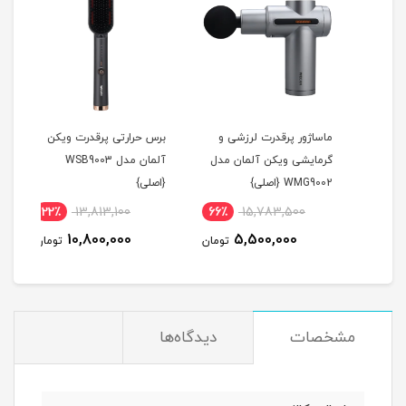
ماساژور پرقدرت لرزشی و
برس حرارتی پرقدرت ویکن
اتو 
گرمایشی ویکن آلمان مدل
آلمان مدل WSB9003
WMG9002 {اصلی}
{اصلی}
{اصل
22٪
13,813,100
66٪
15,783,500
5
10,800,000
5,500,000
مان
تومان
تومان
مشخصات
دیدگاه‌ها