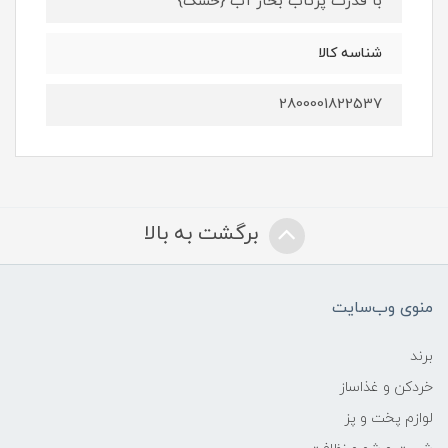
با قدرت پرتاب بخار آب {خشک}
شناسه کالا
2800001822537
برگشت به بالا
منوی وب‌سایت
برند
خردکن و غذاساز
لوازم پخت و پز