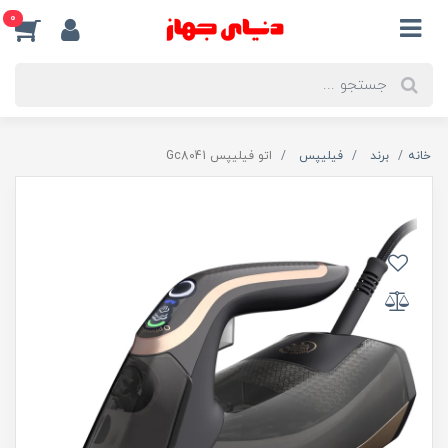
0
خانه
برند
فیلیپس
اتو فیلیپس Gc8041