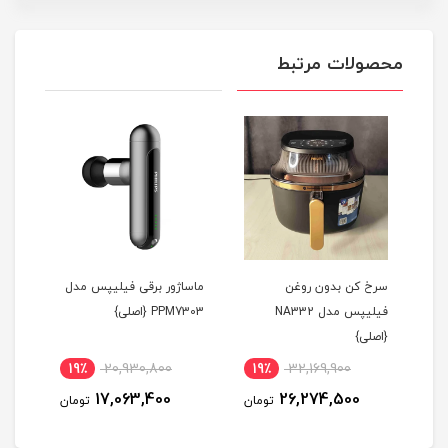
محصولات مرتبط
سرخ کن بدون روغن
ماساژور برقی فیلیپس مدل
ماسا
فیلیپس مدل NA332
PPM7303 {اصلی}
PM3306
{اصلی}
19٪
20,930,800
19٪
32,169,900
3
17,063,400
26,274,500
مان
تومان
تومان