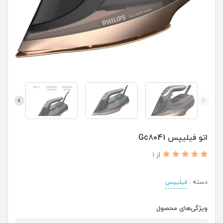
اتو فیلیپس Gc8041
از 1
دسته :
فیلیپس
ویژگی‌های محصول