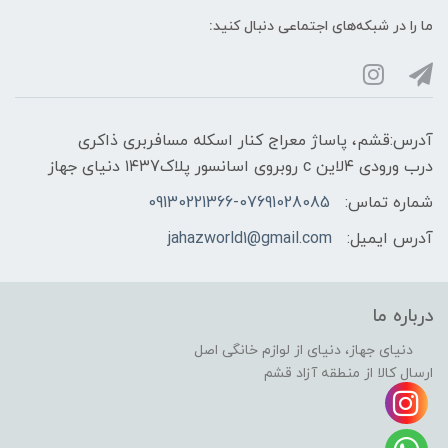
ما را در شبکه‌های اجتماعی دنبال کنید:
آدرس:قشم، پاساژ معراج کنار اسکله مسافربری ذاکری
درب ورودی ۴لاین c روبروی اسانسور پلاک۱۴۳7 دنیای جهاز
شماره تماس:
09130221366-07691028085
آدرس ایمیل:
jahazworld1@gmail.com
درباره ما
دنیای جهاز، دنیای از لوازم خانگی اصل
ارسال کالا از منطقه آزاد قشم