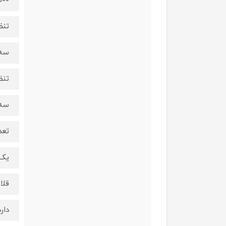
1500 و
تنظ
سه 
تنظ
سه 
تعد
یک 
قلا
دارد