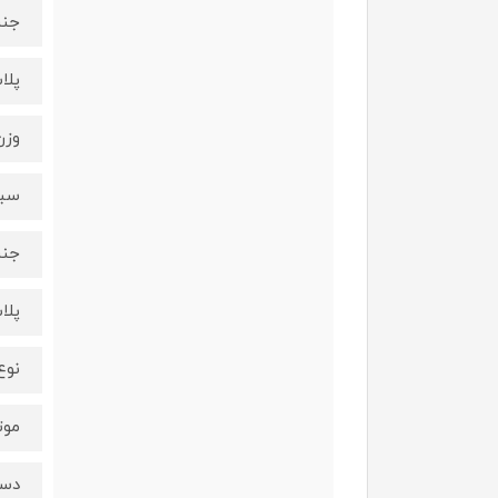
جنس
پلا
وزن
سبک
جن
پلا
نوع
موتور DC
دست