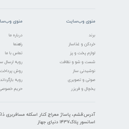
منوی وب‌سایت
منوی وب‌سا
برند
درباره ما
خردکن و غذاساز
راهنما
لوازم پخت و پز
تماس با ما
شست و شو و نظافت
رویه ارسال س
نوشیدنی ساز
روش پرداخت
صوتی و تصویری
رویه‌ بازگرداند
یخچال و فریزر
حریم خصوصی
اسانسور پلاک۱۴۳7 دنیای جهاز