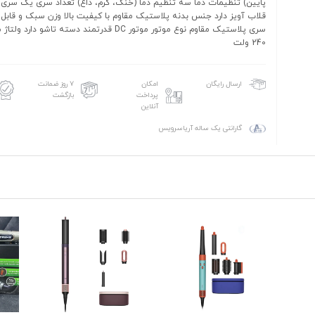
پایین) تنظیمات دما سه تنظیم دما (خنک، گرم، داغ) تعداد سری یک سری ا
قلاب آویز دارد جنس بدنه پلاستیک مقاوم با کیفیت بالا وزن سبک و قا
240 ولت
امکان
۷ روز ضمانت
ارسال رایگان
پرداخت
بازگشت
آنلاین
گارانتی یک ساله آریاسرویس