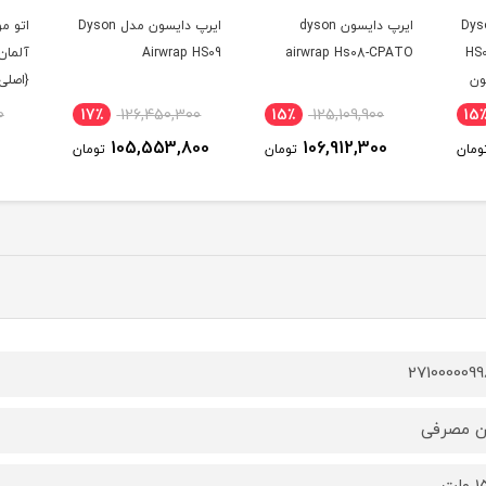
ون مدل Dyson
ایرپ دایسون dyson
ایرپ دایسون مدل Dyson
اتو م
Airwrap HS09
airwrap Hs08-CPATO
HS0
{اصلی
0
17٪
126,450,300
15٪
125,109,900
15
105,553,800
106,912,300
ومان
تومان
تومان
2710000099
ن مصرفی