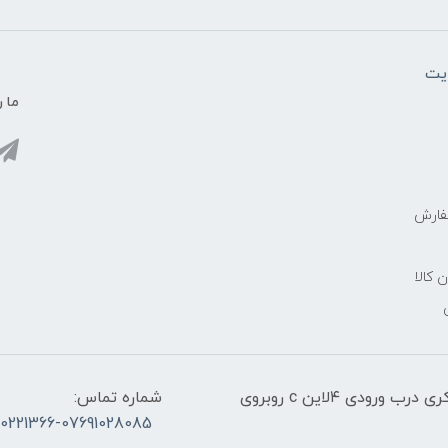
یت
ما ر
فارش
ن کالا
آدرس:قشم، پاساژ معراج کنار اسکله مسافربری ذاکری درب ورودی ۴لاین c روبروی
شماره تماس:
30221366-07691028085