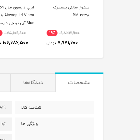
ار پاناسونیک مدل
سشوار سالنی بیسمارک
ایرپ دایس
8 Airwrap I.d Vinca
BM 2338
EH-N
Blue-آبی نارنجی دایسون
٪
125,109,900
19٪
9,823,900
28٪
5,456,700
106,686,500
7,971,600
3,978,800
تومان
تومان
ت
مشخصات
دیدگاه‌ها
819
شناسه کالا
توا
ویژگی ها