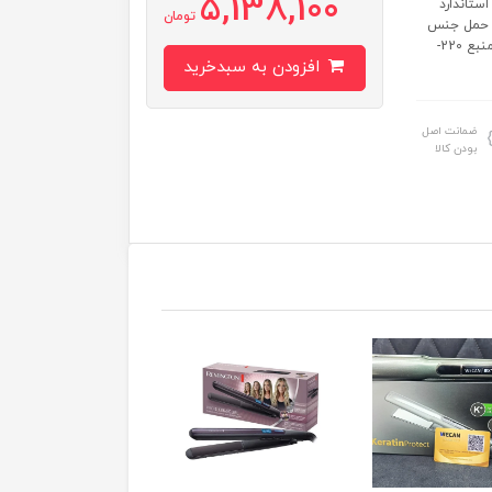
5,138,100
ستاندارد
تومان
بل حمل جنس
سری پلاستیک مقاوم نوع موتور موتور DC قدرتمند دسته تاشو دارد ولتاژ منبع 220-
افزودن به سبدخرید
ضمانت اصل
بودن کالا