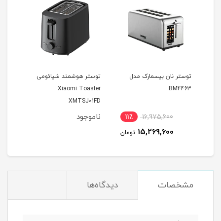
توستر نان بیسمارک مدل
توستر هوشمند شیائومی
Xiaomi Toaster
BM4463
XMTSJ01FD
ناموجود
11٪
16,975,600
2
15,269,600
مان
تومان
مشخصات
دیدگاه‌ها