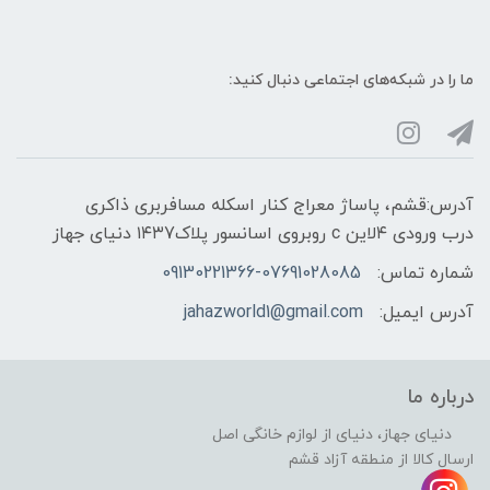
ما را در شبکه‌های اجتماعی دنبال کنید:
آدرس:قشم، پاساژ معراج کنار اسکله مسافربری ذاکری
درب ورودی ۴لاین c روبروی اسانسور پلاک۱۴۳7 دنیای جهاز
شماره تماس:
09130221366-07691028085
آدرس ایمیل:
jahazworld1@gmail.com
درباره ما
دنیای جهاز، دنیای از لوازم خانگی اصل
ارسال کالا از منطقه آزاد قشم