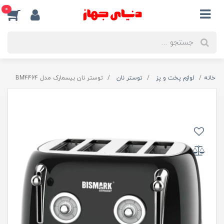
0
خانه
لوازم پخت و پز
توستر نان
توستر نان بیسمارک مدل BM4464