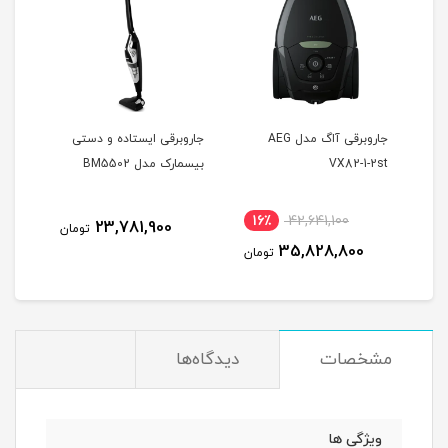
جاروبرقی آاگ مدل AEG
جاروبرقی ایستاده و دستی
جارو
VX82-1-2st
بیسمارک مدل BM5502
مدل rock F25 ace
16٪
42,641,100
1
23,781,900
تومان
35,828,800
مان
تومان
مشخصات
دیدگاه‌ها
ویژگی ها