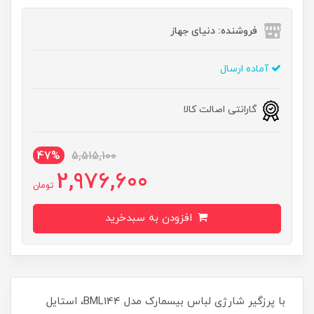
فروشنده: دنیای جهاز
آماده ارسال
گارانتی اصالت کالا
47%
5,515,100
2,976,600
تومان
افزودن به سبدخرید
با پرزگیر شارژی لباس بیسمارک مدل BML144، استایل