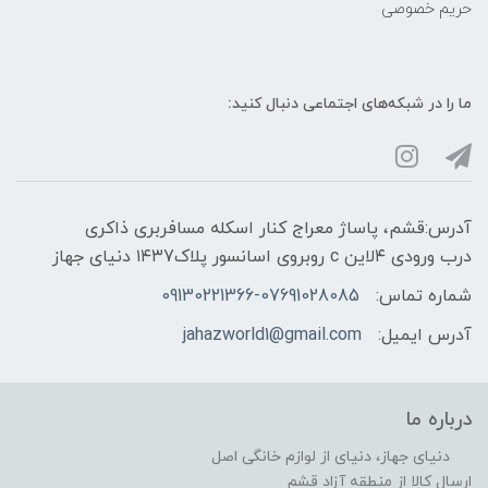
حریم خصوصی
ما را در شبکه‌های اجتماعی دنبال کنید:
آدرس:قشم، پاساژ معراج کنار اسکله مسافربری ذاکری
درب ورودی ۴لاین c روبروی اسانسور پلاک۱۴۳7 دنیای جهاز
شماره تماس:
09130221366-07691028085
آدرس ایمیل:
jahazworld1@gmail.com
درباره ما
دنیای جهاز، دنیای از لوازم خانگی اصل
ارسال کالا از منطقه آزاد قشم