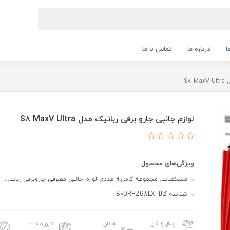
ا
درباره ما
تماس با ما
S8
لوازم جانبی جارو برقی رباتیک مدل S8 MaxV Ultra
ویژگی‌های محصول
مشخصات: مجموعه کامل ۹ عددی لوازم جانبی مصرفی جاروبرقی ربات...
شناسه کالا: B0DRHZG8LX
امکان
۷ روز ضمانت
ارسال رایگان