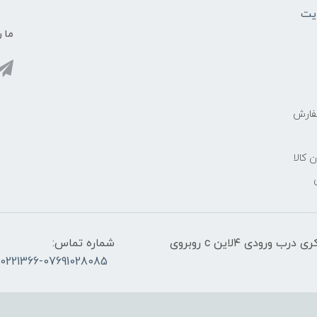
یت
ما ر
فارش
ن کالا
آدرس:قشم، پاساژ معراج کنار اسکله مسافربری ذاکری درب ورودی ۴لاین c روبروی
شماره تماس:
30221366-07691028085