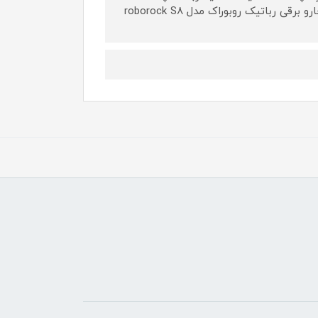
برس کناری - ۱ عدد برس تمیز کننده قطعات ربات . این مجموعه مناسب جارو برقی رباتیک روبوراک مدل roborock S۸