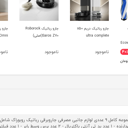
x50
جارو رباتیک Roborock
جارو رباتیک اکووکس مدل
Saros Z70(اصلی)
N30 Pro Omni
Djx11
BOT
ناموجود
ناموجود
0
0