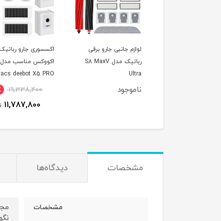
زم جانبی جارو برقی
اکسسوری جارو رباتیک
جارو رباتیک دریم 
رباتیک مدل S8 MaxV
اکووکس مناسب مدل
ultra complete
Ecovacs deebot X5 PRO
Ul
Omni
موجود
ناموجود
40٪
19,338,400
11,787,800
تومان
مشخصات
دیدگاه‌ها
مشخصات