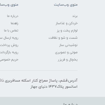
منوی وب‌سایت
منوی وب‌سا
برند
درباره ما
خردکن و غذاساز
راهنما
لوازم پخت و پز
تماس با ما
شست و شو و نظافت
رویه ارسال س
نوشیدنی ساز
روش پرداخت
صوتی و تصویری
رویه‌ بازگرداند
یخچال و فریزر
حریم خصوصی
اسانسور پلاک۱۴۳7 دنیای جهاز
درباره ما