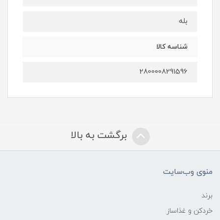
بله
شناسه کالا
2800008291596
برگشت به بالا
منوی وب‌سایت
برند
خردکن و غذاساز