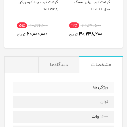
گوشت کوب برقی اسمگ
گوشت کوب چند کاره ویکن
گوش
مدل HBF 22
WHB9198
HR2535
51٪
40,664,600
13٪
34,671,500
3
20,000,000
30,238,200
مان
تومان
تومان
مشخصات
دیدگاه‌ها
ویژگی ها
توان
1400 وات