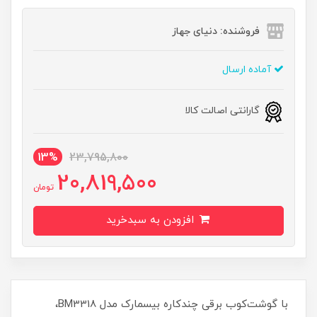
فروشنده: دنیای جهاز
آماده ارسال
گارانتی اصالت کالا
13%
23,795,800
20,819,500
تومان
افزودن به سبدخرید
با گوشت‌کوب برقی چندکاره بیسمارک مدل BM3318،