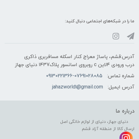
ما را در شبکه‌های اجتماعی دنبال کنید:
آدرس:قشم، پاساژ معراج کنار اسکله مسافربری ذاکری
درب ورودی ۴لاین c روبروی اسانسور پلاک۱۴۳7 دنیای جهاز
شماره تماس:
09130221366-07691028085
آدرس ایمیل:
jahazworld1@gmail.com
درباره ما
دنیای جهاز، دنیای از لوازم خانگی اصل
ارسال کالا از منطقه آزاد قشم