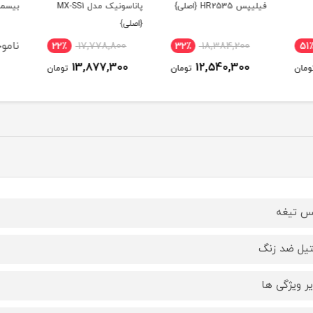
فیلیپس HR2535 {اصلی}
پاناسونیک مدل MX-SS1
بیسمارک
{اصلی}
ناموج
22٪
17,778,800
32٪
18,384,200
51
13,877,300
12,540,300
ومان
تومان
تومان
 تیغه
یل ضد زنگ
ر ویژگی ها