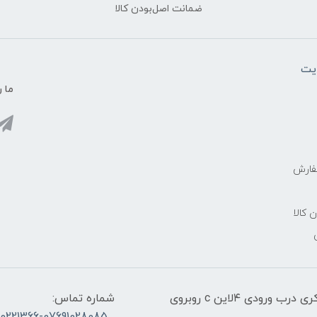
ضمانت اصل‌بودن کالا
یت
ما ر
فارش
ن کالا
آدرس:قشم، پاساژ معراج کنار اسکله مسافربری ذاکری درب ورودی ۴لاین c روبروی
شماره تماس: