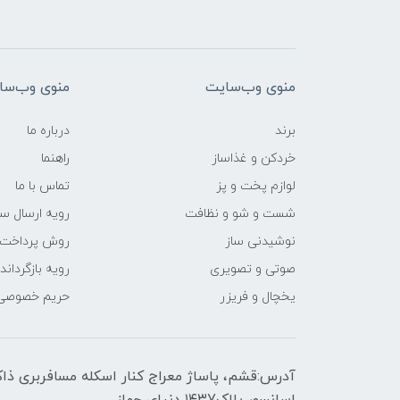
منوی وب‌سایت
منوی وب‌سا
برند
درباره ما
خردکن و غذاساز
راهنما
لوازم پخت و پز
تماس با ما
شست و شو و نظافت
رویه ارسال س
نوشیدنی ساز
روش پرداخت
صوتی و تصویری
رویه‌ بازگرداند
یخچال و فریزر
حریم خصوصی