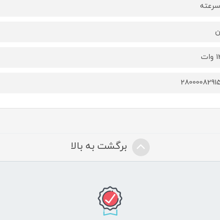
ن
ات
2800008291
برگشت به بالا