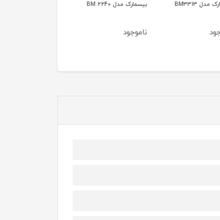
 مدل BM3313
بیسمارک مدل BM 2240
مدل MQ 5200 {اصلی}
ود
ناموجود
ناموجود