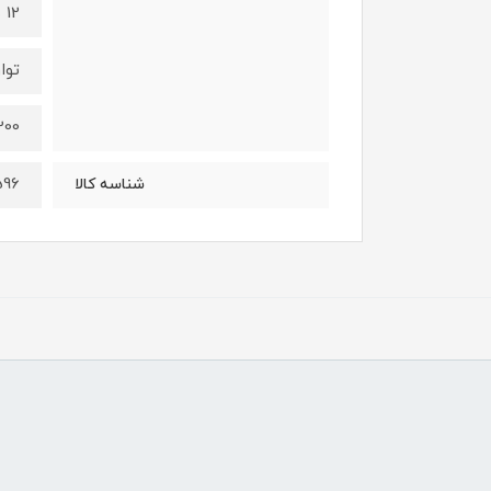
12 سرعته
توا
1200 و
596
شناسه کالا