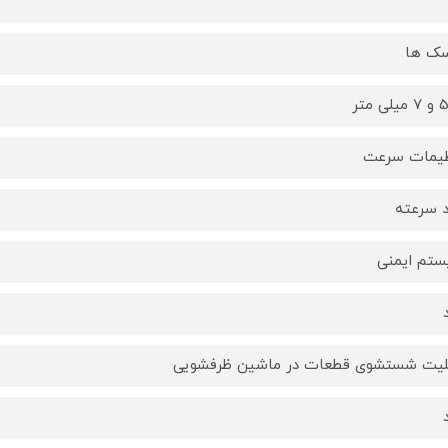
ک ها
یمات سرعت
 سرعته
تم ایمنی
لیت شستشوی قطعات در ماشین ظرفشویی