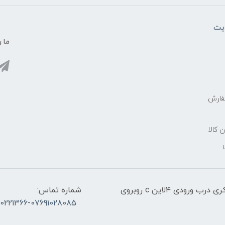
یت
ما ر
فارش
ن کالا
آدرس:قشم، پاساژ معراج کنار اسکله مسافربری ذاکری درب ورودی ۴لاین c روبروی
شماره تماس:
30221366-07691028085