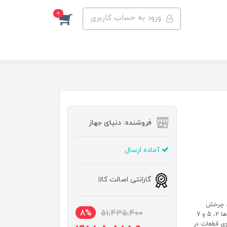
0
ورود به حساب کاربری
فروشنده: دنیای جهاز
آماده ارسال
گارانتی اصالت کالا
دارد چرخش
8%
51,435,400
معکوس دارد جنس گلویی استیل ضد زنگ تعداد دیسک چرخ کن 3 دیسک ها 2، 5 و 7
ی قطعات در