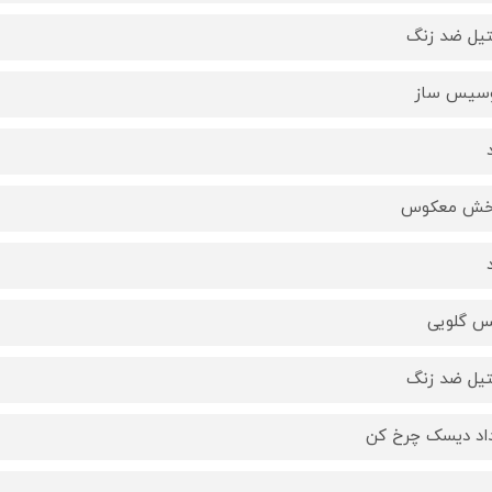
یل ضد زنگ
سیس ساز
خش معکوس
 گلویی
یل ضد زنگ
اد دیسک چرخ کن