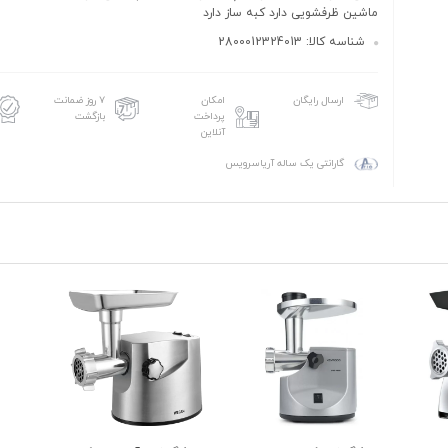
ماشین ظرفشویی دارد کبه ساز دارد
شناسه کالا: 2800012324013
امکان
۷ روز ضمانت
ارسال رایگان
پرداخت
بازگشت
آنلاین
گارانتی یک ساله آریاسرویس