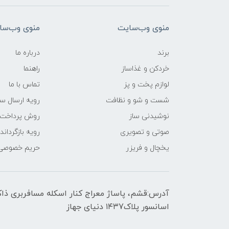
منوی وب‌سایت
منوی وب‌سا
برند
درباره ما
خردکن و غذاساز
راهنما
لوازم پخت و پز
تماس با ما
شست و شو و نظافت
رویه ارسال س
نوشیدنی ساز
روش پرداخت
صوتی و تصویری
رویه‌ بازگرداند
یخچال و فریزر
حریم خصوصی
اسانسور پلاک۱۴۳7 دنیای جهاز