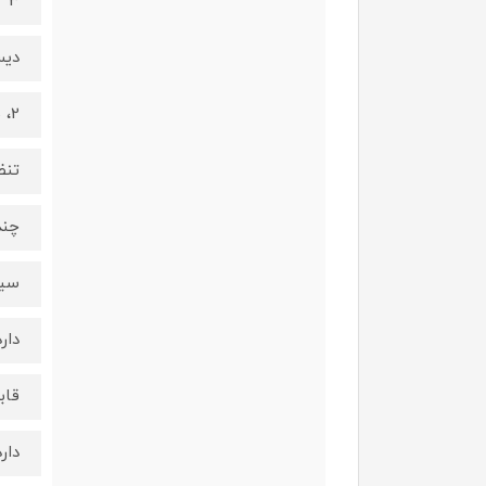
3
دیس
2، 5 و 7 میلی متر
تنظ
چند
سیس
دارد
قاب
دارد