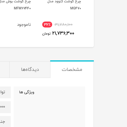
چرخ گوشت کنوود مدل
چرخ گوشت بوش مدل
MFW67440
MG470
ناموجود
32٪
31,780,100
21,736,300
تومان
مشخصات
دیدگاه‌ها
توا
ویژگی ها
3000 
جنس