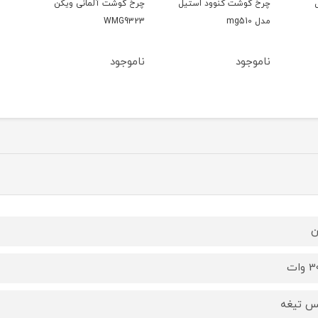
چرخ گوشت کنوود استیل
چرخ گوشت آلمانی ویکن
مدل mg510
WMG9323
ناموجود
ناموجود
ن
وات
 تیغه