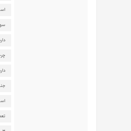
است
سو
دارد
چر
دارد
جنس
است
تعد